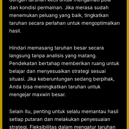
dan kondisi permainan. Jika merasa sudah
menemukan peluang yang baik, tingkatkan
taruhan secara perlahan untuk mengoptimalkan
hasil.
Hindari memasang taruhan besar secara
langsung tanpa analisis yang matang.
Pendekatan bertahap memberikan ruang untuk
belajar dan menyesuaikan strategi sesuai
situasi. Jika keberuntungan sedang berpihak,
Anda bisa meningkatkan taruhan untuk
mengejar maxwin besar.
Selain itu, penting untuk selalu memantau hasil
setiap putaran dan melakukan penyesuaian
strategi. Fleksibilitas dalam mengatur taruhan