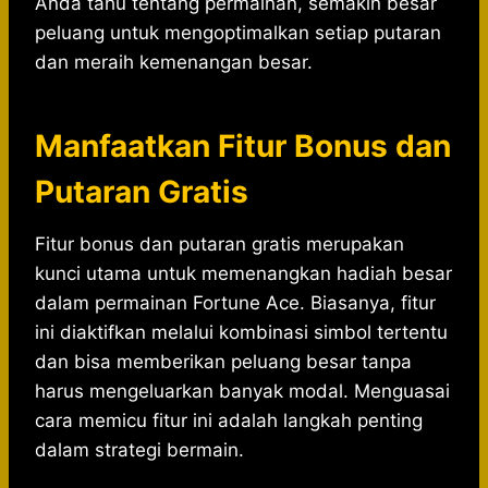
Anda tahu tentang permainan, semakin besar
peluang untuk mengoptimalkan setiap putaran
dan meraih kemenangan besar.
Manfaatkan Fitur Bonus dan
Putaran Gratis
Fitur bonus dan putaran gratis merupakan
kunci utama untuk memenangkan hadiah besar
dalam permainan Fortune Ace. Biasanya, fitur
ini diaktifkan melalui kombinasi simbol tertentu
dan bisa memberikan peluang besar tanpa
harus mengeluarkan banyak modal. Menguasai
cara memicu fitur ini adalah langkah penting
dalam strategi bermain.