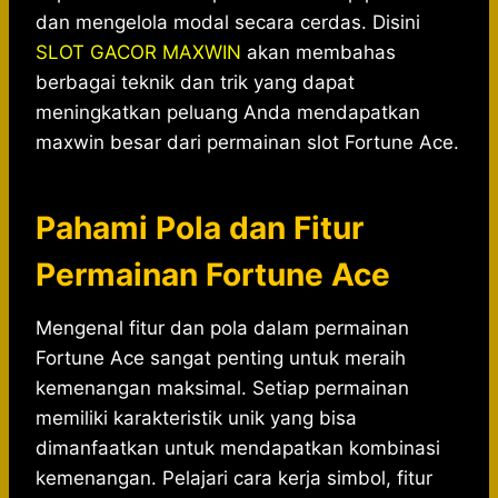
dan mengelola modal secara cerdas. Disini
SLOT GACOR MAXWIN
akan membahas
berbagai teknik dan trik yang dapat
meningkatkan peluang Anda mendapatkan
maxwin besar dari permainan slot Fortune Ace.
Pahami Pola dan Fitur
Permainan Fortune Ace
Mengenal fitur dan pola dalam permainan
Fortune Ace sangat penting untuk meraih
kemenangan maksimal. Setiap permainan
memiliki karakteristik unik yang bisa
dimanfaatkan untuk mendapatkan kombinasi
kemenangan. Pelajari cara kerja simbol, fitur