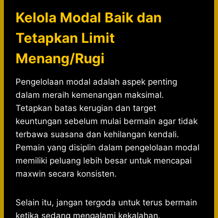
Kelola Modal Baik dan
Tetapkan Limit
Menang/Rugi
Pengelolaan modal adalah aspek penting
dalam meraih kemenangan maksimal.
Tetapkan batas kerugian dan target
keuntungan sebelum mulai bermain agar tidak
terbawa suasana dan kehilangan kendali.
Pemain yang disiplin dalam pengelolaan modal
memiliki peluang lebih besar untuk mencapai
maxwin secara konsisten.
Selain itu, jangan tergoda untuk terus bermain
ketika sedang mengalami kekalahan.