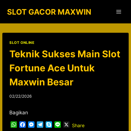
Skip
SLOT GACOR MAXWIN
to
content
SLOT ONLINE
Teknik Sukses Main Slot
Fortune Ace Untuk
Maxwin Besar
02/22/2026
Bagikan
W
F
M
T
S
L
X
Share