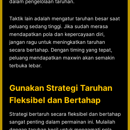
dalam pengelolaan taruhan.
Taktik lain adalah mengatur taruhan besar saat
peluang sedang tinggi. Jika sudah merasa
mendapatkan pola dan kepercayaan diri,
jangan ragu untuk meningkatkan taruhan
secara bertahap. Dengan timing yang tepat,
peluang mendapatkan maxwin akan semakin
terbuka lebar.
Gunakan Strategi Taruhan
Fleksibel dan Bertahap
Strategi bertaruh secara fleksibel dan bertahap
sangat penting dalam permainan ini. Mulailah
dengan taruhan kecil untuk mengamati pola