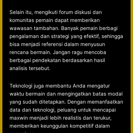
Selain itu, mengikuti forum diskusi dan
komunitas pemain dapat memberikan
wawasan tambahan. Banyak pemain berbagi
pengalaman dan strategi yang efektif, sehingga
bisa menjadi referensi dalam menyusun
rencana bermain. Jangan ragu mencoba
berbagai pendekatan berdasarkan hasil
analisis tersebut.
Teknologi juga membantu Anda mengatur
waktu bermain dan mengingatkan batas modal
yang sudah ditetapkan. Dengan memanfaatkan
data dan teknologi, peluang untuk mencapai
maxwin menjadi lebih realistis dan terukur,
memberikan keunggulan kompetitif dalam