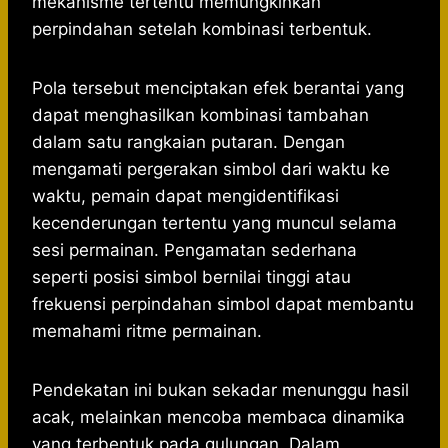
mekanisme tertentu memungkinkan
perpindahan setelah kombinasi terbentuk.
Pola tersebut menciptakan efek berantai yang
dapat menghasilkan kombinasi tambahan
dalam satu rangkaian putaran. Dengan
mengamati pergerakan simbol dari waktu ke
waktu, pemain dapat mengidentifikasi
kecenderungan tertentu yang muncul selama
sesi permainan. Pengamatan sederhana
seperti posisi simbol bernilai tinggi atau
frekuensi perpindahan simbol dapat membantu
memahami ritme permainan.
Pendekatan ini bukan sekadar menunggu hasil
acak, melainkan mencoba membaca dinamika
yang terbentuk pada gulungan. Dalam