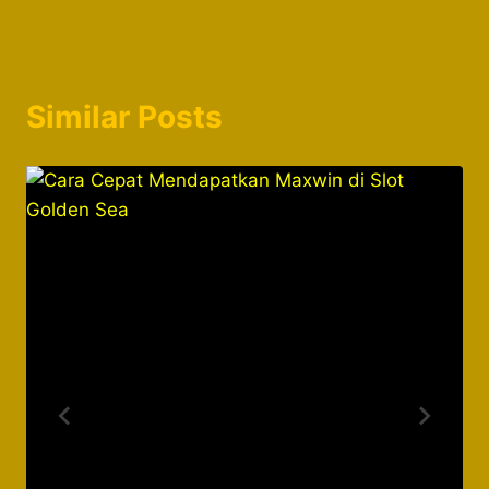
Similar Posts