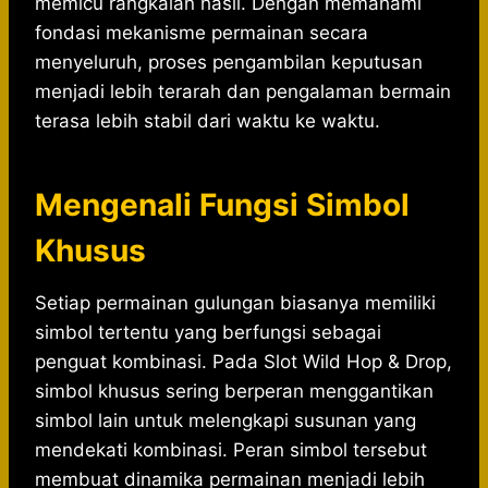
memicu rangkaian hasil. Dengan memahami
fondasi mekanisme permainan secara
menyeluruh, proses pengambilan keputusan
menjadi lebih terarah dan pengalaman bermain
terasa lebih stabil dari waktu ke waktu.
Mengenali Fungsi Simbol
Khusus
Setiap permainan gulungan biasanya memiliki
simbol tertentu yang berfungsi sebagai
penguat kombinasi. Pada Slot Wild Hop & Drop,
simbol khusus sering berperan menggantikan
simbol lain untuk melengkapi susunan yang
mendekati kombinasi. Peran simbol tersebut
membuat dinamika permainan menjadi lebih