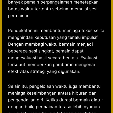
banyak pemain berpengalaman menetapkan
batas waktu tertentu sebelum memulai sesi
permainan.
Pendekatan ini membantu menjaga fokus serta
menghindari keputusan yang terlalu impulsif.
Dengan membagi waktu bermain menjadi
beberapa sesi singkat, pemain dapat
mengevaluasi hasil secara berkala. Evaluasi
tersebut memberikan gambaran mengenai
efektivitas strategi yang digunakan.
Selain itu, pengelolaan waktu juga membantu
menjaga keseimbangan antara hiburan dan
pengendalian diri. Ketika durasi bermain diatur
dengan baik, permainan terasa lebih nyaman