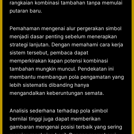
rangkaian kombinasi tambahan tanpa memulai
putaran baru.
Pemahaman mengenai alur pergerakan simbol
menjadi dasar penting sebelum menerapkan
strategi lanjutan. Dengan memahami cara kerja
sistem tersebut, pembaca dapat
memperkirakan kapan potensi kombinasi
tambahan mungkin muncul. Pendekatan ini
membantu membangun pola pengamatan yang
lebih sistematis dibanding hanya
mengandalkan keberuntungan semata.
Analisis sederhana terhadap pola simbol
bernilai tinggi juga dapat memberikan
gambaran mengenai posisi terbaik yang sering