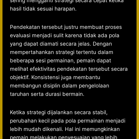
sering mengganti strategi secara cepat ketika
hasil tidak sesuai harapan.
Pendekatan tersebut justru membuat proses
evaluasi menjadi sulit karena tidak ada pola
yang dapat diamati secara jelas. Dengan
mempertahankan strategi tertentu dalam
beberapa sesi permainan, pemain dapat
melihat efektivitas pendekatan tersebut secara
objektif. Konsistensi juga membantu
membangun disiplin dalam pengelolaan
taruhan serta durasi bermain.
Ketika strategi dijalankan secara stabil,
perubahan kecil pada pola permainan menjadi
lebih mudah dikenali. Hal ini memungkinkan
pemain melakukan penyesuaian yang lebih