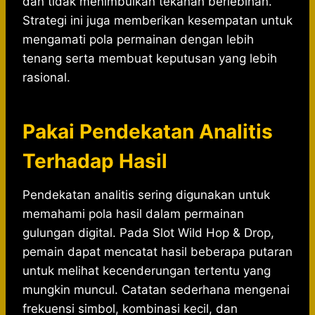
dan tidak menimbulkan tekanan berlebihan.
Strategi ini juga memberikan kesempatan untuk
mengamati pola permainan dengan lebih
tenang serta membuat keputusan yang lebih
rasional.
Pakai Pendekatan Analitis
Terhadap Hasil
Pendekatan analitis sering digunakan untuk
memahami pola hasil dalam permainan
gulungan digital. Pada Slot Wild Hop & Drop,
pemain dapat mencatat hasil beberapa putaran
untuk melihat kecenderungan tertentu yang
mungkin muncul. Catatan sederhana mengenai
frekuensi simbol, kombinasi kecil, dan