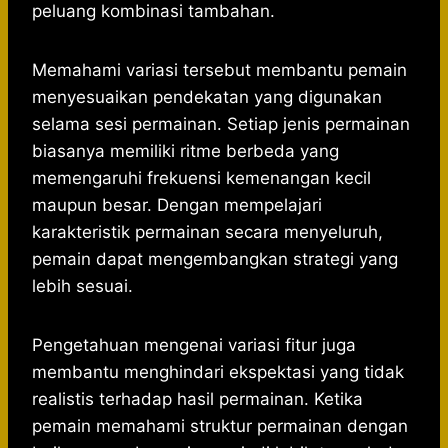
peluang kombinasi tambahan.
Memahami variasi tersebut membantu pemain
menyesuaikan pendekatan yang digunakan
selama sesi permainan. Setiap jenis permainan
biasanya memiliki ritme berbeda yang
memengaruhi frekuensi kemenangan kecil
maupun besar. Dengan mempelajari
karakteristik permainan secara menyeluruh,
pemain dapat mengembangkan strategi yang
lebih sesuai.
Pengetahuan mengenai variasi fitur juga
membantu menghindari ekspektasi yang tidak
realistis terhadap hasil permainan. Ketika
pemain memahami struktur permainan dengan