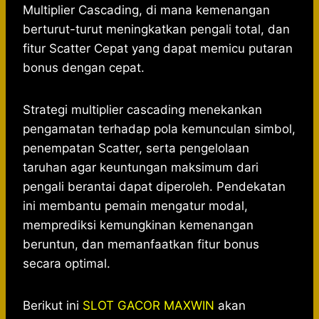
Multiplier Cascading, di mana kemenangan
berturut-turut meningkatkan pengali total, dan
fitur Scatter Cepat yang dapat memicu putaran
bonus dengan cepat.
Strategi multiplier cascading menekankan
pengamatan terhadap pola kemunculan simbol,
penempatan Scatter, serta pengelolaan
taruhan agar keuntungan maksimum dari
pengali berantai dapat diperoleh. Pendekatan
ini membantu pemain mengatur modal,
memprediksi kemungkinan kemenangan
beruntun, dan memanfaatkan fitur bonus
secara optimal.
Berikut ini
SLOT GACOR MAXWIN
akan