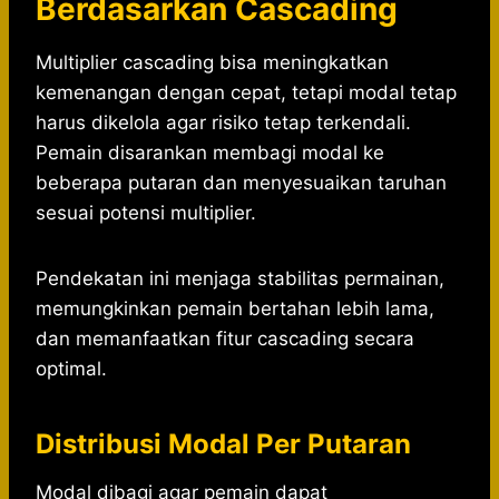
Berdasarkan Cascading
Multiplier cascading bisa meningkatkan
kemenangan dengan cepat, tetapi modal tetap
harus dikelola agar risiko tetap terkendali.
Pemain disarankan membagi modal ke
beberapa putaran dan menyesuaikan taruhan
sesuai potensi multiplier.
Pendekatan ini menjaga stabilitas permainan,
memungkinkan pemain bertahan lebih lama,
dan memanfaatkan fitur cascading secara
optimal.
Distribusi Modal Per Putaran
Modal dibagi agar pemain dapat