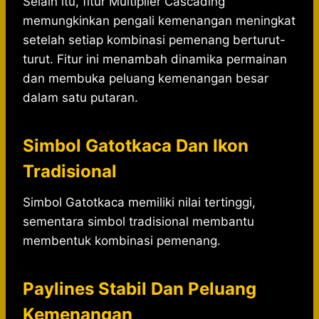
Selain itu, fitur Multiplier Cascading
memungkinkan pengali kemenangan meningkat
setelah setiap kombinasi pemenang berturut-
turut. Fitur ini menambah dinamika permainan
dan membuka peluang kemenangan besar
dalam satu putaran.
Simbol Gatotkaca Dan Ikon
Tradisional
Simbol Gatotkaca memiliki nilai tertinggi,
sementara simbol tradisional membantu
membentuk kombinasi pemenang.
Paylines Stabil Dan Peluang
Kemenangan