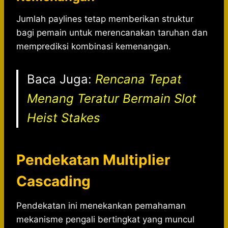
Jumlah paylines tetap memberikan struktur
bagi pemain untuk merencanakan taruhan dan
memprediksi kombinasi kemenangan.
Baca Juga:
Rencana Tepat
Menang Teratur Bermain Slot
Heist Stakes
Pendekatan Multiplier
Cascading
Pendekatan ini menekankan pemahaman
mekanisme pengali bertingkat yang muncul