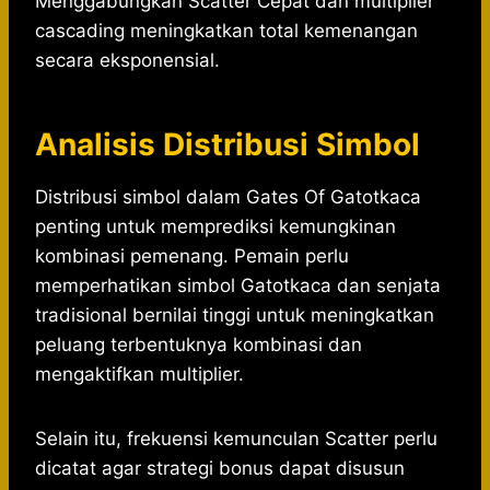
Menggabungkan Scatter Cepat dan multiplier
cascading meningkatkan total kemenangan
secara eksponensial.
Analisis Distribusi Simbol
Distribusi simbol dalam Gates Of Gatotkaca
penting untuk memprediksi kemungkinan
kombinasi pemenang. Pemain perlu
memperhatikan simbol Gatotkaca dan senjata
tradisional bernilai tinggi untuk meningkatkan
peluang terbentuknya kombinasi dan
mengaktifkan multiplier.
Selain itu, frekuensi kemunculan Scatter perlu
dicatat agar strategi bonus dapat disusun