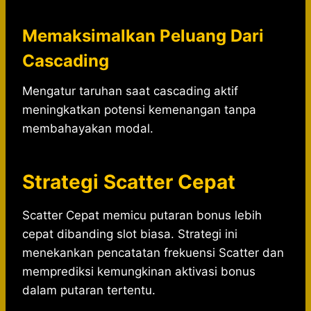
Memaksimalkan Peluang Dari
Cascading
Mengatur taruhan saat cascading aktif
meningkatkan potensi kemenangan tanpa
membahayakan modal.
Strategi Scatter Cepat
Scatter Cepat memicu putaran bonus lebih
cepat dibanding slot biasa. Strategi ini
menekankan pencatatan frekuensi Scatter dan
memprediksi kemungkinan aktivasi bonus
dalam putaran tertentu.