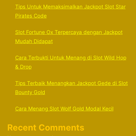
Tips Untuk Memaksimalkan Jackpot Slot Star
Pirates Code
Slot Fortune Ox Terpercaya dengan Jackpot
Mudah Didapat
Cara Terbukti Untuk Menang di Slot Wild Hop
& Drop
Tips Terbaik Menangkan Jackpot Gede di Slot
Bounty Gold
Cara Menang Slot Wolf Gold Modal Kecil
Recent Comments