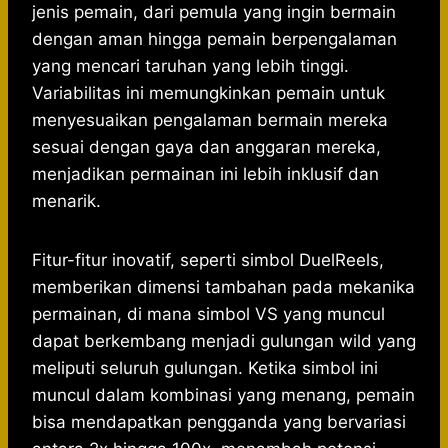
jenis pemain, dari pemula yang ingin bermain
dengan aman hingga pemain berpengalaman
yang mencari taruhan yang lebih tinggi.
Variabilitas ini memungkinkan pemain untuk
menyesuaikan pengalaman bermain mereka
sesuai dengan gaya dan anggaran mereka,
menjadikan permainan ini lebih inklusif dan
menarik.
Fitur-fitur inovatif, seperti simbol DuelReels,
memberikan dimensi tambahan pada mekanika
permainan, di mana simbol VS yang muncul
dapat berkembang menjadi gulungan wild yang
meliputi seluruh gulungan. Ketika simbol ini
muncul dalam kombinasi yang menang, pemain
bisa mendapatkan pengganda yang bervariasi