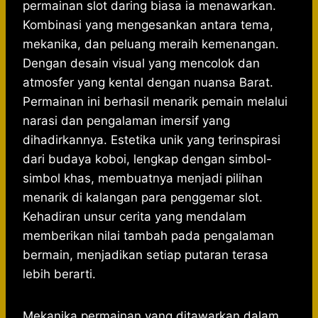
permainan slot daring biasa ia menawarkan.
Kombinasi yang mengesankan antara tema,
mekanika, dan peluang meraih kemenangan.
Dengan desain visual yang mencolok dan
atmosfer yang kental dengan nuansa Barat.
Permainan ini berhasil menarik pemain melalui
narasi dan pengalaman imersif yang
dihadirkannya. Estetika unik yang terinspirasi
dari budaya koboi, lengkap dengan simbol-
simbol khas, membuatnya menjadi pilihan
menarik di kalangan para penggemar slot.
Kehadiran unsur cerita yang mendalam
memberikan nilai tambah pada pengalaman
bermain, menjadikan setiap putaran terasa
lebih berarti.
Mekanika permainan yang ditawarkan dalam