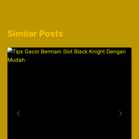
Similar Posts