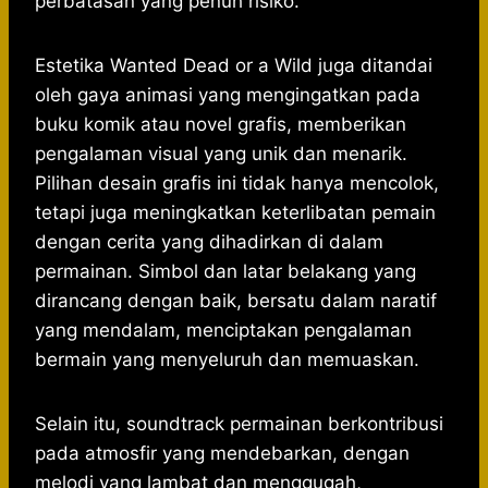
perbatasan yang penuh risiko.
Estetika Wanted Dead or a Wild juga ditandai
oleh gaya animasi yang mengingatkan pada
buku komik atau novel grafis, memberikan
pengalaman visual yang unik dan menarik.
Pilihan desain grafis ini tidak hanya mencolok,
tetapi juga meningkatkan keterlibatan pemain
dengan cerita yang dihadirkan di dalam
permainan. Simbol dan latar belakang yang
dirancang dengan baik, bersatu dalam naratif
yang mendalam, menciptakan pengalaman
bermain yang menyeluruh dan memuaskan.
Selain itu, soundtrack permainan berkontribusi
pada atmosfir yang mendebarkan, dengan
melodi yang lambat dan menggugah,