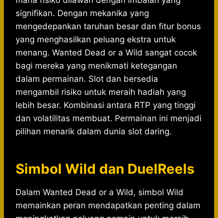
mana risiko dilawan dengan imbalan yang
signifikan. Dengan mekanika yang
mengedepankan taruhan besar dan fitur bonus
yang menghasilkan peluang ekstra untuk
menang. Wanted Dead or a Wild sangat cocok
bagi mereka yang menikmati ketegangan
dalam permainan. Slot dan bersedia
mengambil risiko untuk meraih hadiah yang
lebih besar. ​Kombinasi antara RTP yang tinggi
dan volatilitas membuat. Permainan ini menjadi
pilihan menarik dalam dunia slot daring.
Simbol Wild dan DuelReels
Dalam Wanted Dead or a Wild, simbol Wild
memainkan peran mendapatkan penting dalam