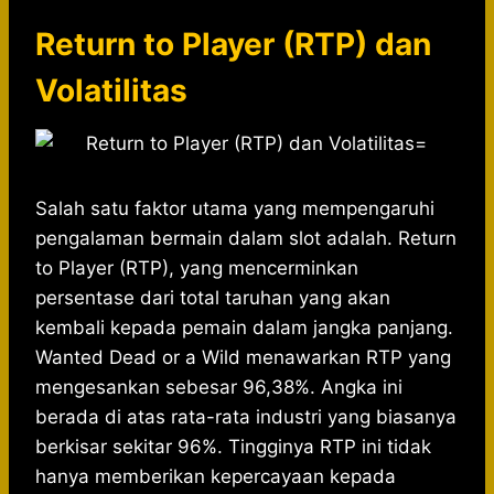
Return to Player (RTP) dan
Volatilitas
Salah satu faktor utama yang mempengaruhi
pengalaman bermain dalam slot adalah. Return
to Player (RTP), yang mencerminkan
persentase dari total taruhan yang akan
kembali kepada pemain dalam jangka panjang.
Wanted Dead or a Wild menawarkan RTP yang
mengesankan sebesar 96,38%. Angka ini
berada di atas rata-rata industri yang biasanya
berkisar sekitar 96%. Tingginya RTP ini tidak
hanya memberikan kepercayaan kepada