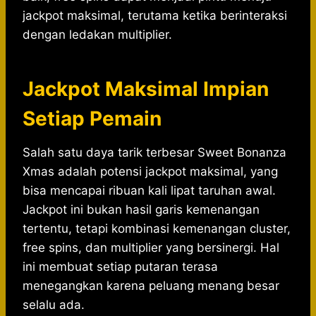
jackpot maksimal, terutama ketika berinteraksi
dengan ledakan multiplier.
Jackpot Maksimal Impian
Setiap Pemain
Salah satu daya tarik terbesar Sweet Bonanza
Xmas adalah potensi jackpot maksimal, yang
bisa mencapai ribuan kali lipat taruhan awal.
Jackpot ini bukan hasil garis kemenangan
tertentu, tetapi kombinasi kemenangan cluster,
free spins, dan multiplier yang bersinergi. Hal
ini membuat setiap putaran terasa
menegangkan karena peluang menang besar
selalu ada.