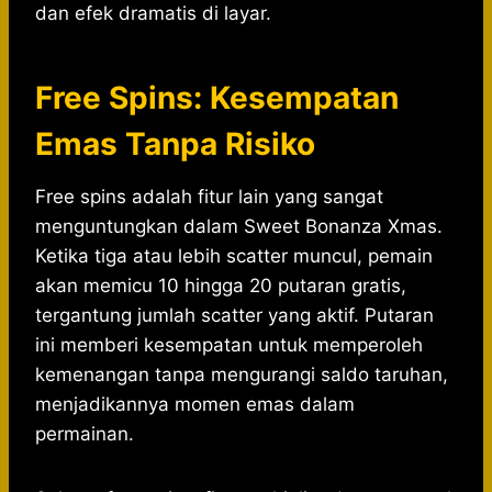
dan efek dramatis di layar.
Free Spins: Kesempatan
Emas Tanpa Risiko
Free spins adalah fitur lain yang sangat
menguntungkan dalam Sweet Bonanza Xmas.
Ketika tiga atau lebih scatter muncul, pemain
akan memicu 10 hingga 20 putaran gratis,
tergantung jumlah scatter yang aktif. Putaran
ini memberi kesempatan untuk memperoleh
kemenangan tanpa mengurangi saldo taruhan,
menjadikannya momen emas dalam
permainan.