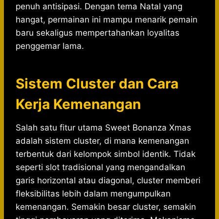
penuh antisipasi. Dengan tema Natal yang
hangat, permainan ini mampu menarik pemain
baru sekaligus mempertahankan loyalitas
penggemar lama.
Sistem Cluster dan Cara
Kerja Kemenangan
Salah satu fitur utama Sweet Bonanza Xmas
adalah sistem cluster, di mana kemenangan
terbentuk dari kelompok simbol identik. Tidak
seperti slot tradisional yang mengandalkan
garis horizontal atau diagonal, cluster memberi
fleksibilitas lebih dalam mengumpulkan
kemenangan. Semakin besar cluster, semakin