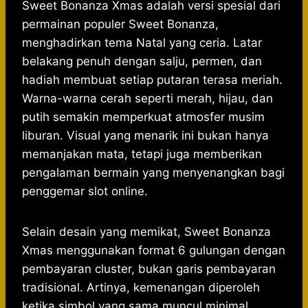
Sweet Bonanza Xmas adalah versi spesial dari
permainan populer Sweet Bonanza,
menghadirkan tema Natal yang ceria. Latar
belakang penuh dengan salju, permen, dan
hadiah membuat setiap putaran terasa meriah.
Warna-warna cerah seperti merah, hijau, dan
putih semakin memperkuat atmosfer musim
liburan. Visual yang menarik ini bukan hanya
memanjakan mata, tetapi juga memberikan
pengalaman bermain yang menyenangkan bagi
penggemar slot online.
Selain desain yang memikat, Sweet Bonanza
Xmas menggunakan format 6 gulungan dengan
pembayaran cluster, bukan garis pembayaran
tradisional. Artinya, kemenangan diperoleh
ketika simbol yang sama muncul minimal