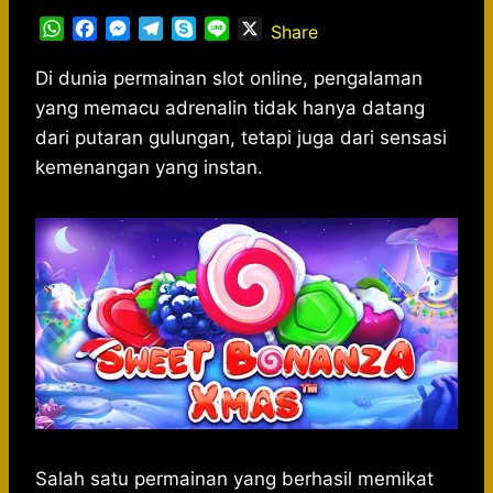
W
F
M
T
S
L
X
Share
h
a
e
e
k
i
a
c
s
l
y
n
Di dunia permainan slot online, pengalaman
t
e
s
e
p
e
yang memacu adrenalin tidak hanya datang
s
b
e
g
e
dari putaran gulungan, tetapi juga dari sensasi
A
o
n
r
kemenangan yang instan.
p
o
g
a
p
k
e
m
r
Salah satu permainan yang berhasil memikat