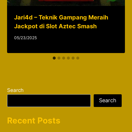
Jari4d – Teknik Gampang Meraih
Jackpot di Slot Aztec Smash
05/23/2025
Search
Search
Recent Posts