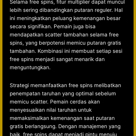
Selama free spins, fitur multiplier dapat muncul
lebih sering dibandingkan putaran reguler. Hal
ini meningkatkan peluang kemenangan besar
secara signifikan. Pemain juga bisa
mendapatkan scatter tambahan selama free
spins, yang berpotensi memicu putaran gratis
tambahan. Kombinasi ini membuat setiap sesi
free spins menjadi sangat menarik dan
menguntungkan.
Strategi memanfaatkan free spins melibatkan
penempatan taruhan yang optimal sebelum
memicu scatter. Pemain cerdas akan
menyesuaikan nilai taruhan untuk
memaksimalkan kemenangan saat putaran
gratis berlangsung. Dengan manajemen yang
baik, free spins dapat menjadi pintu menuju