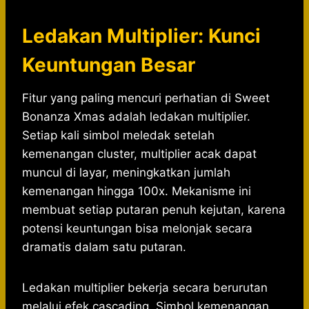
Ledakan Multiplier: Kunci
Keuntungan Besar
Fitur yang paling mencuri perhatian di Sweet
Bonanza Xmas adalah ledakan multiplier.
Setiap kali simbol meledak setelah
kemenangan cluster, multiplier acak dapat
muncul di layar, meningkatkan jumlah
kemenangan hingga 100x. Mekanisme ini
membuat setiap putaran penuh kejutan, karena
potensi keuntungan bisa melonjak secara
dramatis dalam satu putaran.
Ledakan multiplier bekerja secara berurutan
melalui efek cascading. Simbol kemenangan