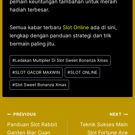
pemain keuntungan tambahan untuk meraih
hadiah terbesar.
Semua kabar terbaru
Slot Online
ada di sini,
lengkap dengan panduan strategi dan trik
bermain paling jitu.
Post
#
Ledakan Multiplier Di Slot Sweet Bonanza Xmas
Tags:
#
SLOT GACOR MAXWIN
#
SLOT ONLINE
#
Slot Sweet Bonanza Xmas
Post
PREVIOUS
NEXT
Panduan Slot Rabbit
Teknik Sukses Main
navigation
Garden Biar Cuan
Slot Fortune Ace