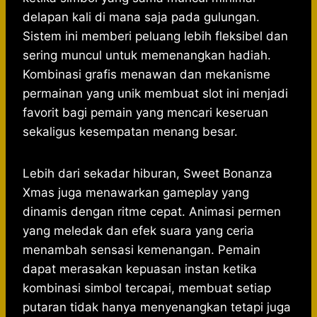
delapan kali di mana saja pada gulungan.
Sistem ini memberi peluang lebih fleksibel dan
sering muncul untuk memenangkan hadiah.
Kombinasi grafis menawan dan mekanisme
permainan yang unik membuat slot ini menjadi
favorit bagi pemain yang mencari keseruan
sekaligus kesempatan menang besar.
Lebih dari sekadar hiburan, Sweet Bonanza
Xmas juga menawarkan gameplay yang
dinamis dengan ritme cepat. Animasi permen
yang meledak dan efek suara yang ceria
menambah sensasi kemenangan. Pemain
dapat merasakan kepuasan instan ketika
kombinasi simbol tercapai, membuat setiap
putaran tidak hanya menyenangkan tetapi juga