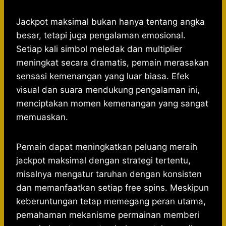
Jackpot maksimal bukan hanya tentang angka
besar, tetapi juga pengalaman emosional.
Setiap kali simbol meledak dan multiplier
meningkat secara dramatis, pemain merasakan
sensasi kemenangan yang luar biasa. Efek
visual dan suara mendukung pengalaman ini,
menciptakan momen kemenangan yang sangat
memuaskan.
Pemain dapat meningkatkan peluang meraih
jackpot maksimal dengan strategi tertentu,
misalnya mengatur taruhan dengan konsisten
dan memanfaatkan setiap free spins. Meskipun
keberuntungan tetap memegang peran utama,
pemahaman mekanisme permainan memberi