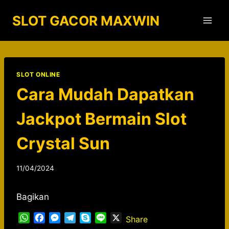
Skip
SLOT GACOR MAXWIN
to
content
SLOT ONLINE
Cara Mudah Dapatkan
Jackpot Bermain Slot
Crystal Sun
11/04/2024
Bagikan
W
F
M
T
S
L
X
Share