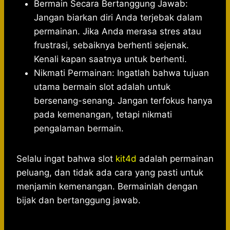
Bermain Secara Bertanggung Jawab:
Jangan biarkan diri Anda terjebak dalam
permainan. Jika Anda merasa stres atau
frustrasi, sebaiknya berhenti sejenak.
Kenali kapan saatnya untuk berhenti.
Nikmati Permainan: Ingatlah bahwa tujuan
utama bermain slot adalah untuk
bersenang-senang. Jangan terfokus hanya
pada kemenangan, tetapi nikmati
pengalaman bermain.
Selalu ingat bahwa slot
kit4d
adalah permainan
peluang, dan tidak ada cara yang pasti untuk
menjamin kemenangan. Bermainlah dengan
bijak dan bertanggung jawab.