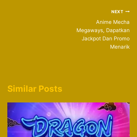
Post
NEXT
Anime Mecha
navigation
Megaways, Dapatkan
Jackpot Dan Promo
Menarik
Similar Posts