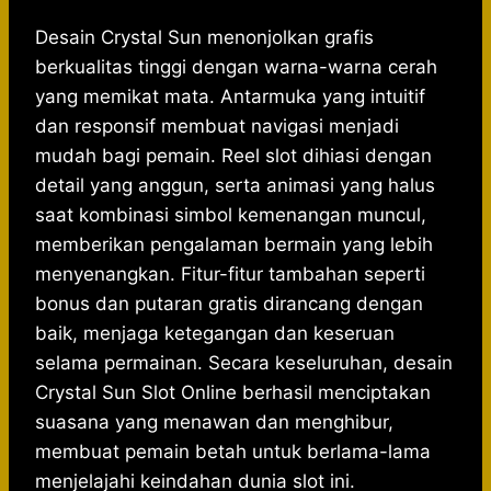
Desain Crystal Sun menonjolkan grafis
berkualitas tinggi dengan warna-warna cerah
yang memikat mata. Antarmuka yang intuitif
dan responsif membuat navigasi menjadi
mudah bagi pemain. Reel slot dihiasi dengan
detail yang anggun, serta animasi yang halus
saat kombinasi simbol kemenangan muncul,
memberikan pengalaman bermain yang lebih
menyenangkan. Fitur-fitur tambahan seperti
bonus dan putaran gratis dirancang dengan
baik, menjaga ketegangan dan keseruan
selama permainan. Secara keseluruhan, desain
Crystal Sun Slot Online berhasil menciptakan
suasana yang menawan dan menghibur,
membuat pemain betah untuk berlama-lama
menjelajahi keindahan dunia slot ini.