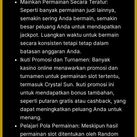
Mainkan Permainan Secara Teratur:
Seperti banyak permainan judi lainnya,
semakin sering Anda bermain, semakin
besar peluang Anda untuk mendapatkan
jackpot. Luangkan waktu untuk bermain
secara konsisten tetapi tetap dalam
batasan anggaran Anda.
Ikuti Promosi dan Turnamen: Banyak
kasino online menawarkan promosi dan
turnamen untuk permainan slot tertentu,
termasuk Crystal Sun. Ikuti promosi ini
untuk mendapatkan bonus tambahan,
seperti putaran gratis atau cashback, yang
dapat meningkatkan peluang Anda untuk
menang.
Pelajari Pola Permainan: Meskipun hasil
permainan slot ditentukan oleh Random