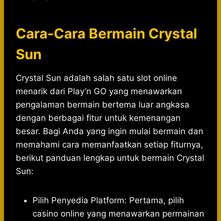
Cara-Cara Bermain Crystal
Sun
Crystal Sun adalah salah satu slot online
menarik dari Play’n GO yang menawarkan
pengalaman bermain bertema luar angkasa
dengan berbagai fitur untuk kemenangan
besar. Bagi Anda yang ingin mulai bermain dan
memahami cara memanfaatkan setiap fiturnya,
berikut panduan lengkap untuk bermain Crystal
Sun:
Pilih Penyedia Platform: Pertama, pilih
casino online yang menawarkan permainan