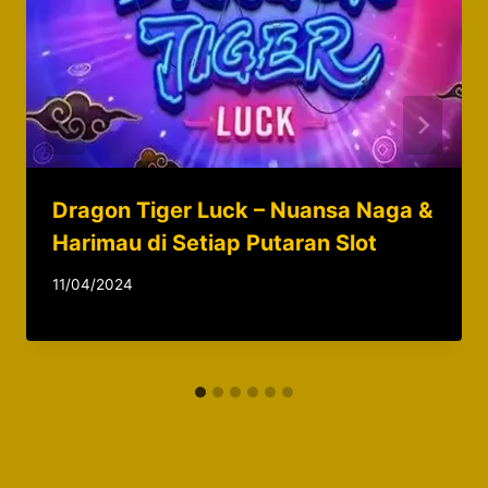
Dragon Tiger Luck – Nuansa Naga &
Harimau di Setiap Putaran Slot
11/04/2024