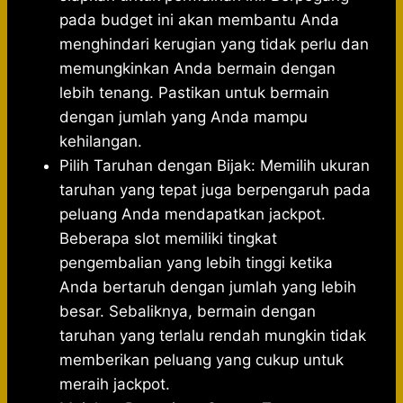
pada budget ini akan membantu Anda
menghindari kerugian yang tidak perlu dan
memungkinkan Anda bermain dengan
lebih tenang. Pastikan untuk bermain
dengan jumlah yang Anda mampu
kehilangan.
Pilih Taruhan dengan Bijak: Memilih ukuran
taruhan yang tepat juga berpengaruh pada
peluang Anda mendapatkan jackpot.
Beberapa slot memiliki tingkat
pengembalian yang lebih tinggi ketika
Anda bertaruh dengan jumlah yang lebih
besar. Sebaliknya, bermain dengan
taruhan yang terlalu rendah mungkin tidak
memberikan peluang yang cukup untuk
meraih jackpot.