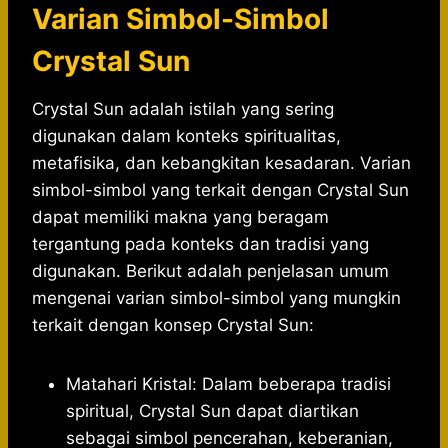
Varian Simbol-Simbol
Crystal Sun
Crystal Sun adalah istilah yang sering
digunakan dalam konteks spiritualitas,
metafisika, dan kebangkitan kesadaran. Varian
simbol-simbol yang terkait dengan Crystal Sun
dapat memiliki makna yang beragam
tergantung pada konteks dan tradisi yang
digunakan. Berikut adalah penjelasan umum
mengenai varian simbol-simbol yang mungkin
terkait dengan konsep Crystal Sun:
Matahari Kristal: Dalam beberapa tradisi
spiritual, Crystal Sun dapat diartikan
sebagai simbol pencerahan, keberanian,