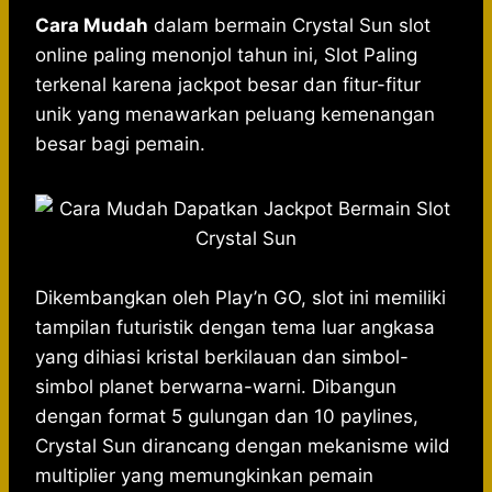
h
a
e
e
k
i
a
c
s
l
y
n
Cara Mudah
dalam bermain Crystal Sun slot
t
e
s
e
p
e
online paling menonjol tahun ini, Slot Paling
s
b
e
g
e
terkenal karena jackpot besar dan fitur-fitur
A
o
n
r
unik yang menawarkan peluang kemenangan
p
o
g
a
besar bagi pemain.
p
k
e
m
r
Dikembangkan oleh Play’n GO, slot ini memiliki
tampilan futuristik dengan tema luar angkasa
yang dihiasi kristal berkilauan dan simbol-
simbol planet berwarna-warni. Dibangun
dengan format 5 gulungan dan 10 paylines,
Crystal Sun dirancang dengan mekanisme wild
multiplier yang memungkinkan pemain