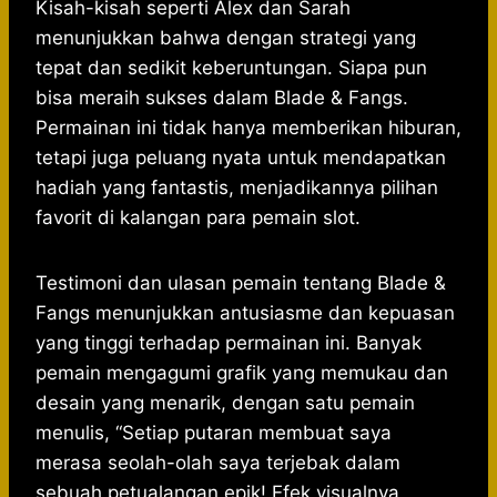
Kisah-kisah seperti Alex dan Sarah
menunjukkan bahwa dengan strategi yang
tepat dan sedikit keberuntungan. Siapa pun
bisa meraih sukses dalam Blade & Fangs.
Permainan ini tidak hanya memberikan hiburan,
tetapi juga peluang nyata untuk mendapatkan
hadiah yang fantastis, menjadikannya pilihan
favorit di kalangan para pemain slot.
Testimoni dan ulasan pemain tentang Blade &
Fangs menunjukkan antusiasme dan kepuasan
yang tinggi terhadap permainan ini. Banyak
pemain mengagumi grafik yang memukau dan
desain yang menarik, dengan satu pemain
menulis, “Setiap putaran membuat saya
merasa seolah-olah saya terjebak dalam
sebuah petualangan epik! Efek visualnya