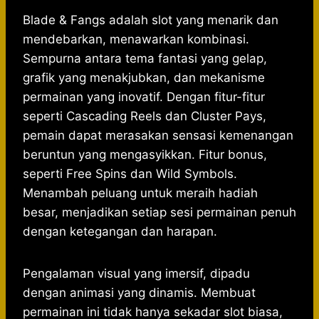
Blade & Fangs adalah slot yang menarik dan
mendebarkan, menawarkan kombinasi.
Sempurna antara tema fantasi yang gelap,
grafik yang menakjubkan, dan mekanisme
permainan yang inovatif. Dengan fitur-fitur
seperti Cascading Reels dan Cluster Pays,
pemain dapat merasakan sensasi kemenangan
beruntun yang mengasyikkan. Fitur bonus,
seperti Free Spins dan Wild Symbols.
Menambah peluang untuk meraih hadiah
besar, menjadikan setiap sesi permainan penuh
dengan ketegangan dan harapan.
Pengalaman visual yang imersif, dipadu
dengan animasi yang dinamis. Membuat
permainan ini tidak hanya sekadar slot biasa,