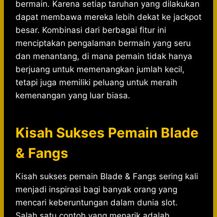
bermain. Karena setiap taruhan yang dilakukan
dapat membawa mereka lebih dekat ke jackpot
besar. Kombinasi dari berbagai fitur ini
menciptakan pengalaman bermain yang seru
dan menantang, di mana pemain tidak hanya
berjuang untuk memenangkan jumlah kecil,
tetapi juga memiliki peluang untuk meraih
kemenangan yang luar biasa.
Kisah Sukses Pemain Blade
& Fangs
Kisah sukses pemain Blade & Fangs sering kali
menjadi inspirasi bagi banyak orang yang
mencari keberuntungan dalam dunia slot.
Salah satu contoh yang menarik adalah