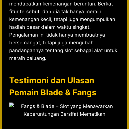
mendapatkan kemenangan beruntun. Berkat
fitur tersebut, dan dia tak hanya meraih
kemenangan kecil, tetapi juga mengumpulkan
hadiah besar dalam waktu singkat.
Pengalaman ini tidak hanya membuatnya
bersemangat, tetapi juga mengubah
pandangannya tentang slot sebagai alat untuk
meraih peluang.
Testimoni dan Ulasan
Pemain Blade & Fangs