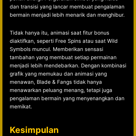
dan transisi yang lancar membuat pengalaman
bermain menjadi lebih menarik dan menghibur.
Tidak hanya itu, animasi saat fitur bonus
diaktifkan, seperti Free Spins atau saat Wild
Symbols muncul. Memberikan sensasi
tambahan yang membuat setiap permainan
menjadi lebih mendebarkan. Dengan kombinasi
grafik yang memukau dan animasi yang
menawan, Blade & Fangs tidak hanya
menawarkan peluang menang, tetapi juga
pengalaman bermain yang menyenangkan dan
memikat.
Kesimpulan