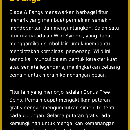
Blade & Fangs menawarkan berbagai fitur
menarik yang membuat permainan semakin
mendebarkan dan menguntungkan. Salah satu
fitur utama adalah Wild Symbol, yang dapat
menggantikan simbol lain untuk membantu
menciptakan kombinasi pemenang. Wild ini
sering kali muncul dalam bentuk karakter kuat
atau senjata legendaris, meningkatkan peluang
pemain untuk meraih kemenangan besar.
Fitur lain yang menonjol adalah Bonus Free
Spins. Pemain dapat mengaktifkan putaran
gratis dengan mengumpulkan simbol tertentu
pada gulungan. Selama putaran gratis, ada
kemungkinan untuk mengalikan kemenangan