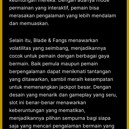
keuntungan mereka. Dengan adanya mode
permainan yang interaktif, pemain bisa
merasakan pengalaman yang lebih mendalam
dan memuaskan.
Selain itu, Blade & Fangs menawarkan
volatilitas yang seimbang, menjadikannya
cocok untuk pemain dengan berbagai gaya
bermain. Baik pemula maupun pemain
berpengalaman dapat menikmati tantangan
yang ditawarkan, sambil meraih kesempatan
untuk memenangkan jackpot besar. Dengan
desain yang menarik dan gameplay yang seru,
slot ini benar-benar menawarkan
keberuntungan yang mematikan,
menjadikannya pilihan sempurna bagi siapa
saja yang mencari pengalaman bermain yang