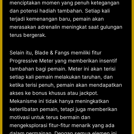
menciptakan momen yang penuh ketegangan
dan potensi hadiah tambahan. Setiap kali
terjadi kemenangan baru, pemain akan
merasakan adrenalin meningkat saat gulungan
terus bergerak.
Selain itu, Blade & Fangs memiliki fitur
Progressive Meter yang memberikan insentif
tambahan bagi pemain. Meter ini akan terisi
setiap kali pemain melakukan taruhan, dan
ketika terisi penuh, pemain akan mendapatkan
akses ke bonus khusus atau jackpot.
Mekanisme ini tidak hanya meningkatkan
keterlibatan pemain, tetapi juga memberikan
motivasi untuk terus bermain dan
mengeksplorasi fitur-fitur menarik yang ada
dalam permainan. Dengan semua elemen ini,