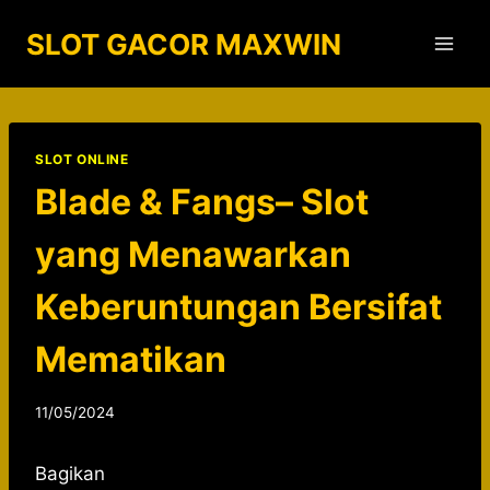
Skip
SLOT GACOR MAXWIN
to
content
SLOT ONLINE
Blade & Fangs– Slot
yang Menawarkan
Keberuntungan Bersifat
Mematikan
11/05/2024
Bagikan