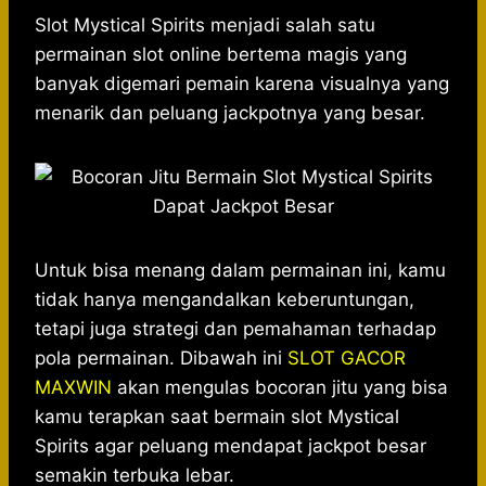
h
a
e
e
k
i
a
c
s
l
y
n
Slot Mystical Spirits menjadi salah satu
t
e
s
e
p
e
permainan slot online bertema magis yang
s
b
e
g
e
banyak digemari pemain karena visualnya yang
A
o
n
r
menarik dan peluang jackpotnya yang besar.
p
o
g
a
p
k
e
m
r
Untuk bisa menang dalam permainan ini, kamu
tidak hanya mengandalkan keberuntungan,
tetapi juga strategi dan pemahaman terhadap
pola permainan. Dibawah ini
SLOT GACOR
MAXWIN
akan mengulas bocoran jitu yang bisa
kamu terapkan saat bermain slot Mystical
Spirits agar peluang mendapat jackpot besar
semakin terbuka lebar.