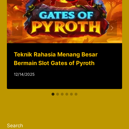
Teknik Rahasia Menang Besar
Bermain Slot Gates of Pyroth
12/14/2025
Search