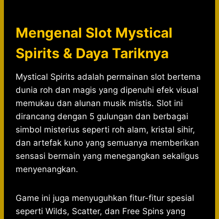
Mengenal Slot Mystical
Spirits & Daya Tariknya
Mystical Spirits adalah permainan slot bertema
dunia roh dan magis yang dipenuhi efek visual
memukau dan alunan musik mistis. Slot ini
dirancang dengan 5 gulungan dan berbagai
simbol misterius seperti roh alam, kristal sihir,
dan artefak kuno yang semuanya memberikan
sensasi bermain yang menegangkan sekaligus
menyenangkan.
Game ini juga menyuguhkan fitur-fitur spesial
seperti Wilds, Scatter, dan Free Spins yang