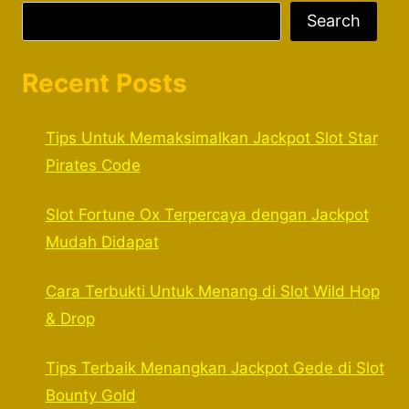
Search
Recent Posts
Tips Untuk Memaksimalkan Jackpot Slot Star
Pirates Code
Slot Fortune Ox Terpercaya dengan Jackpot
Mudah Didapat
Cara Terbukti Untuk Menang di Slot Wild Hop
& Drop
Tips Terbaik Menangkan Jackpot Gede di Slot
Bounty Gold