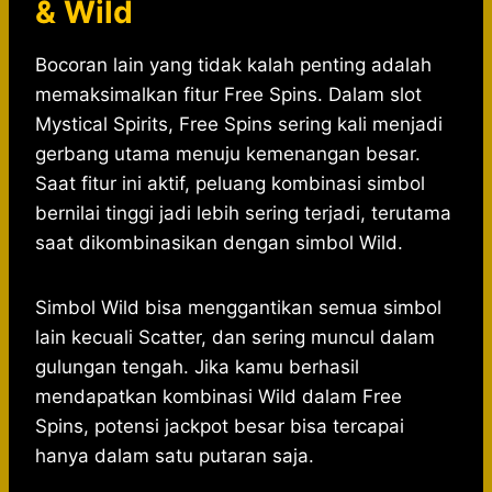
& Wild
Bocoran lain yang tidak kalah penting adalah
memaksimalkan fitur Free Spins. Dalam slot
Mystical Spirits, Free Spins sering kali menjadi
gerbang utama menuju kemenangan besar.
Saat fitur ini aktif, peluang kombinasi simbol
bernilai tinggi jadi lebih sering terjadi, terutama
saat dikombinasikan dengan simbol Wild.
Simbol Wild bisa menggantikan semua simbol
lain kecuali Scatter, dan sering muncul dalam
gulungan tengah. Jika kamu berhasil
mendapatkan kombinasi Wild dalam Free
Spins, potensi jackpot besar bisa tercapai
hanya dalam satu putaran saja.