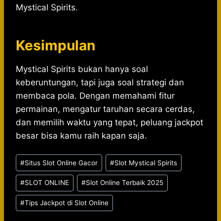
Mystical Spirits.
Kesimpulan
Mystical Spirits bukan hanya soal
keberuntungan, tapi juga soal strategi dan
membaca pola. Dengan memahami fitur
permainan, mengatur taruhan secara cerdas,
dan memilih waktu yang tepat, peluang jackpot
besar bisa kamu raih kapan saja.
Post
#
Situs Slot Online Gacor
#
Slot Mystical Spirits
Tags:
#
SLOT ONLINE
#
Slot Online Terbaik 2025
#
Tips Jackpot di Slot Online