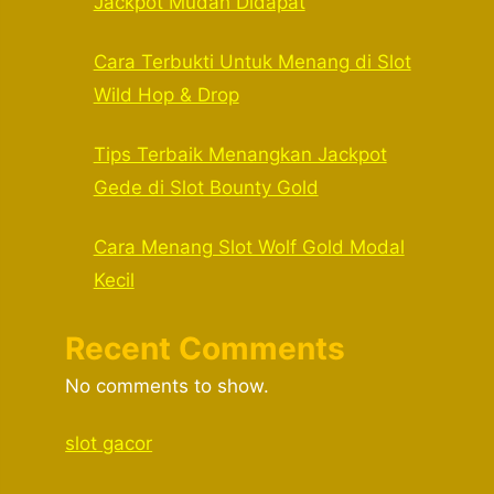
Jackpot Mudah Didapat
Cara Terbukti Untuk Menang di Slot
Wild Hop & Drop
Tips Terbaik Menangkan Jackpot
Gede di Slot Bounty Gold
Cara Menang Slot Wolf Gold Modal
Kecil
Recent Comments
No comments to show.
slot gacor