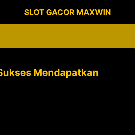
SLOT GACOR MAXWIN
 Sukses Mendapatkan