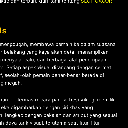
ngkap dan terbaru dari kami tentang
SLOT GACOR
ds
at menggugah, membawa pemain ke dalam suasana
tar belakang yang kaya akan detail menampilkan
g menyala, palu, dan berbagai alat penempaan,
. Setiap aspek visual dirancang dengan cermat
, seolah-olah pemain benar-benar berada di
ng megah.
n ini, termasuk para pandai besi Viking, memiliki
reka digambarkan dengan ciri khas yang
, lengkap dengan pakaian dan atribut yang sesuai
aya tarik visual, terutama saat fitur-fitur