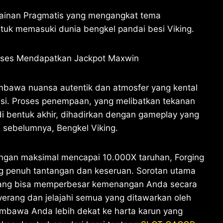
mainan Pragmatis yang mengangkat tema
uk memasuki dunia bengkel pandai besi Viking.
bawa nuansa autentik dan atmosfer yang kental
esi. Proses penempaan, yang melibatkan tekanan
 bentuk akhir, dihadirkan dengan gameplay yang
s sebelumnya, Bengkel Viking.
ngan maksimal mencapai 10.000X taruhan, Forging
 penuh tantangan dan keseruan. Sorotan utama
, yang bisa memperbesar kemenangan Anda secara
nyerang dan jelajahi semua yang ditawarkan oleh
membawa Anda lebih dekat ke harta karun yang