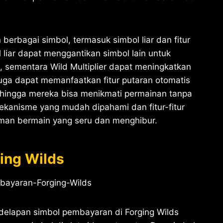
rbagai simbol, termasuk simbol liar dan fitur
ol liar dapat menggantikan simbol lain untuk
ementara Wild Multiplier dapat meningkatkan
juga dapat memanfaatkan fitur putaran otomatis
ingga mereka bisa menikmati permainan tanpa
ekanisme yang mudah dipahami dan fitur-fitur
man bermain yang seru dan menghibur.
ing Wilds
elapan simbol pembayaran di Forging Wilds