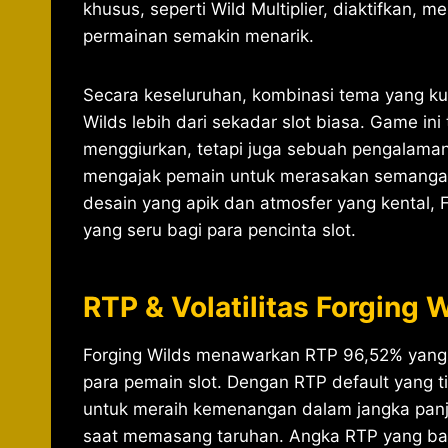
khusus, seperti Wild Multiplier, diaktifkan
permainan semakin menarik.
Secara keseluruhan, kombinasi tema yang k
Wilds lebih dari sekadar slot biasa. Game 
menggiurkan, tetapi juga sebuah pengalaman
mengajak pemain untuk merasakan semangat d
desain yang apik dan atmosfer yang kental, 
yang seru bagi para pencinta slot.
RTP & Volatilitas Forging 
Forging Wilds menawarkan RTP 96,52% yang 
para pemain slot. Dengan RTP default yang t
untuk meraih kemenangan dalam jangka panj
saat memasang taruhan. Angka RTP yang ba