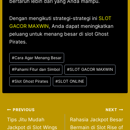
bertaruh lebih dari yang Anda mampu.
Dengan mengikuti strategi-strategi ini
SLOT
GACOR MAXWIN
, Anda dapat meningkatkan
peluang untuk menang besar di slot Ghost
Pirates.
Post
#
Cara Agar Menang Besar
Tags:
#
Pahami Fitur dan Simbol
#
SLOT GACOR MAXWIN
#
Slot Ghost Pirates
#
SLOT ONLINE
Post
PREVIOUS
NEXT
Tips Jitu Mudah
Rahasia Jackpot Besar
navigation
Jackpot di Slot Wings
Bermain di Slot Rise of