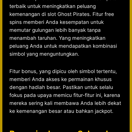
terbaik untuk meningkatkan peluang
kemenangan di slot Ghost Pirates. Fitur free
spins memberi Anda kesempatan untuk
memutar gulungan lebih banyak tanpa
menambah taruhan. Yang meningkatkan
peluang Anda untuk mendapatkan kombinasi
simbol yang menguntungkan.
Fitur bonus, yang dipicu oleh simbol tertentu,
memberi Anda akses ke permainan khusus
dengan hadiah besar. Pastikan untuk selalu
fokus pada upaya memicu fitur-fitur ini, karena
mereka sering kali membawa Anda lebih dekat
ke kemenangan besar atau bahkan jackpot.