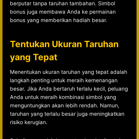
berputar tanpa taruhan tambahan. Simbol
bonus juga membawa Anda ke permainan
bonus yang memberikan hadiah besar.
Tentukan Ukuran Taruhan
yang Tepat
Menentukan ukuran taruhan yang tepat adalah
langkah penting untuk meraih kemenangan
besar. Jika Anda bertaruh terlalu kecil, peluang
Anda untuk meraih kombinasi simbol yang
menguntungkan akan lebih rendah. Namun,
taruhan yang terlalu besar juga meningkatkan
risiko kerugian.