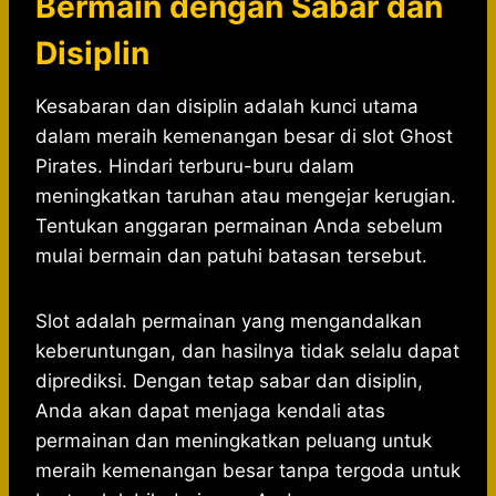
Bermain dengan Sabar dan
Disiplin
Kesabaran dan disiplin adalah kunci utama
dalam meraih kemenangan besar di slot Ghost
Pirates. Hindari terburu-buru dalam
meningkatkan taruhan atau mengejar kerugian.
Tentukan anggaran permainan Anda sebelum
mulai bermain dan patuhi batasan tersebut.
Slot adalah permainan yang mengandalkan
keberuntungan, dan hasilnya tidak selalu dapat
diprediksi. Dengan tetap sabar dan disiplin,
Anda akan dapat menjaga kendali atas
permainan dan meningkatkan peluang untuk
meraih kemenangan besar tanpa tergoda untuk