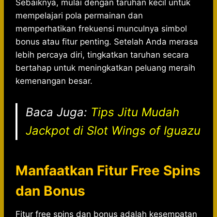
Sebaiknya, mulai dengan taruhan kecil untuk
mempelajari pola permainan dan
memperhatikan frekuensi munculnya simbol
bonus atau fitur penting. Setelah Anda merasa
lebih percaya diri, tingkatkan taruhan secara
bertahap untuk meningkatkan peluang meraih
kemenangan besar.
Baca Juga:
Tips Jitu Mudah
Jackpot di Slot Wings of Iguazu
Manfaatkan Fitur Free Spins
dan Bonus
Fitur free spins dan bonus adalah kesempatan