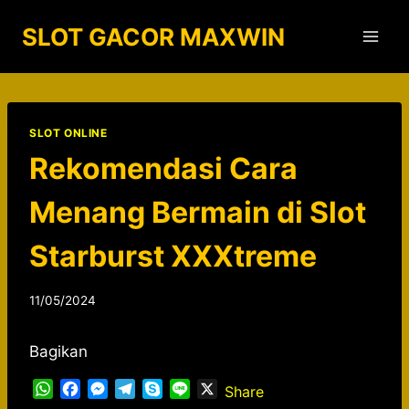
Skip
SLOT GACOR MAXWIN
to
content
SLOT ONLINE
Rekomendasi Cara
Menang Bermain di Slot
Starburst XXXtreme
11/05/2024
Bagikan
W
F
M
T
S
L
X
Share