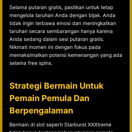
Selama putaran gratis, pastikan untuk tetap
mengelola taruhan Anda dengan bijak. Anda
tidak ingin terbawa emosi dan meningkatkan
taruhan secara sembarangan hanya karena
Anda sedang dalam sesi putaran gratis.
Nikmati momen ini dengan fokus pada
memaksimalkan potensi kemenangan yang ada
selama free spins.
Strategi Bermain Untuk
Pemain Pemula Dan
Berpengalaman
Bermain di slot seperti Starburst XXXtreme