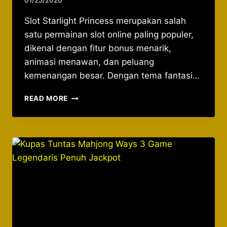
01/25/2026
Slot Starlight Princess merupakan salah
satu permainan slot online paling populer,
dikenal dengan fitur bonus menarik,
animasi menawan, dan peluang
kemenangan besar. Dengan tema fantasi…
STRATEGI
READ MORE
STABIL
RAIH
CUAN
DI
SLOT
STARLIGHT
PRINCESS