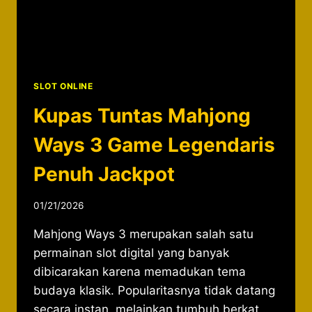
SLOT ONLINE
Kupas Tuntas Mahjong
Ways 3 Game Legendaris
Penuh Jackpot
01/21/2026
Mahjong Ways 3 merupakan salah satu
permainan slot digital yang banyak
dibicarakan karena memadukan tema
budaya klasik. Popularitasnya tidak datang
secara instan, melainkan tumbuh berkat…