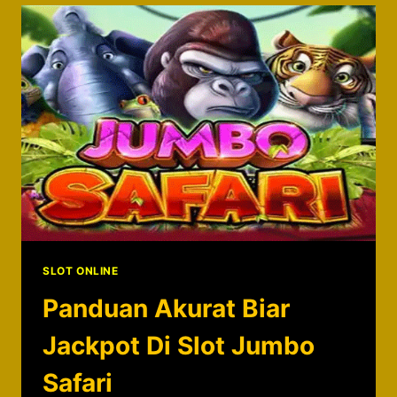
JACKPOT
SLOT
GEM
FIRE
FRENZY
SLOT ONLINE
Panduan Akurat Biar
Jackpot Di Slot Jumbo
Safari