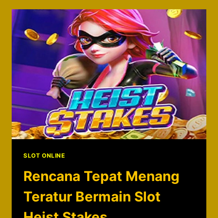
DI
SLOT
GATES
OF
GATOTKACA
DENGAN
SCATTER
CEPAT
SLOT ONLINE
Rencana Tepat Menang
Teratur Bermain Slot
Heist Stakes