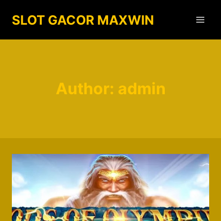
Skip
SLOT GACOR MAXWIN
to
content
Author: admin