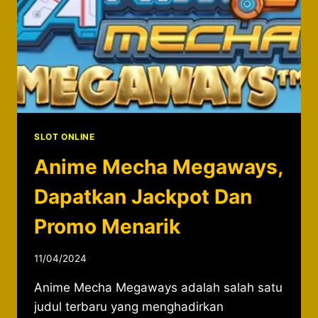
MAXIMUM
SLOT ONLINE
Anime Mecha Megaways,
Dapatkan Jackpot Dan
Promo Menarik
11/04/2024
Anime Mecha Megaways adalah salah satu
judul terbaru yang menghadirkan