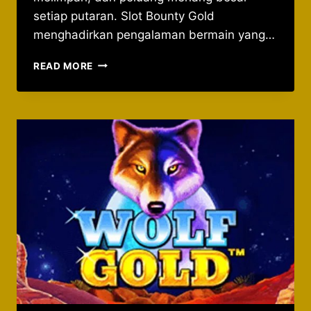
setiap putaran. Slot Bounty Gold
menghadirkan pengalaman bermain yang…
TIPS
READ MORE
TERBAIK
MENANGKAN
JACKPOT
GEDE
DI
SLOT
BOUNTY
GOLD