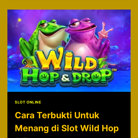
TERPERCAYA
DENGAN
JACKPOT
MUDAH
DIDAPAT
SLOT ONLINE
Cara Terbukti Untuk
Menang di Slot Wild Hop