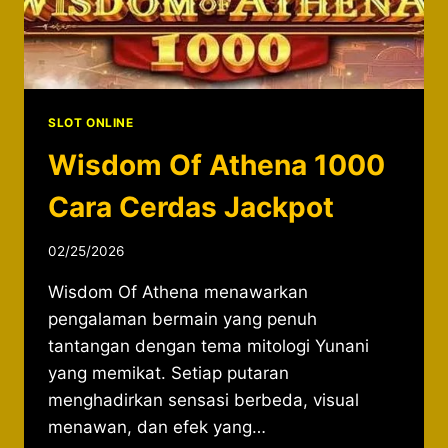
SLOT ONLINE
Wisdom Of Athena 1000
Cara Cerdas Jackpot
02/25/2026
Wisdom Of Athena menawarkan
pengalaman bermain yang penuh
tantangan dengan tema mitologi Yunani
yang memikat. Setiap putaran
menghadirkan sensasi berbeda, visual
menawan, dan efek yang…