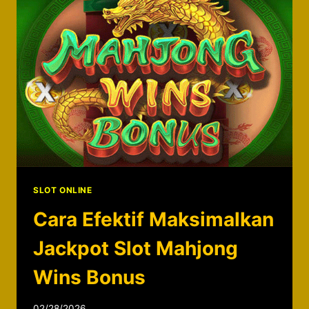
KECIL
SLOT ONLINE
Cara Efektif Maksimalkan
Jackpot Slot Mahjong
Wins Bonus
02/28/2026