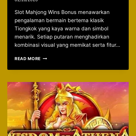
Slot Mahjong Wins Bonus menawarkan
pengalaman bermain bertema klasik
Tiongkok yang kaya warna dan simbol
menarik. Setiap putaran menghadirkan
kombinasi visual yang memikat serta fitur…
CARA
READ MORE
EFEKTIF
MAKSIMALKAN
JACKPOT
SLOT
MAHJONG
WINS
BONUS