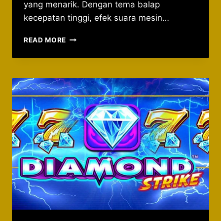
yang menarik. Dengan tema balap
kecepatan tinggi, efek suara mesin…
FREE
READ MORE
SPIN
PANJANG
GILA-
GILAAN!
CARA
MAIN
SLOT
SPEED
WINNER