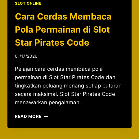
SLOT ONLINE
Cara Cerdas Membaca
Pola Permainan di Slot
Star Pirates Code
01/17/2026
Pelajari cara cerdas membaca pola
permainan di Slot Star Pirates Code dan
tingkatkan peluang menang setiap putaran
secara maksimal. Slot Star Pirates Code
menawarkan pengalaman…
CARA
READ MORE
CERDAS
MEMBACA
POLA