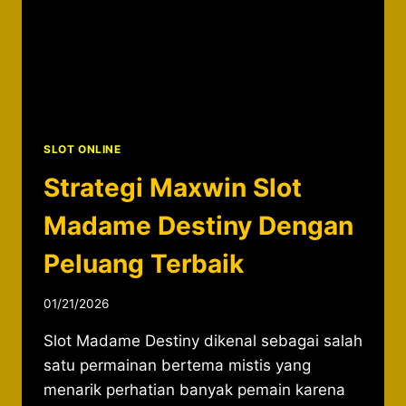
SLOT ONLINE
Strategi Maxwin Slot
Madame Destiny Dengan
Peluang Terbaik
01/21/2026
Slot Madame Destiny dikenal sebagai salah
satu permainan bertema mistis yang
menarik perhatian banyak pemain karena