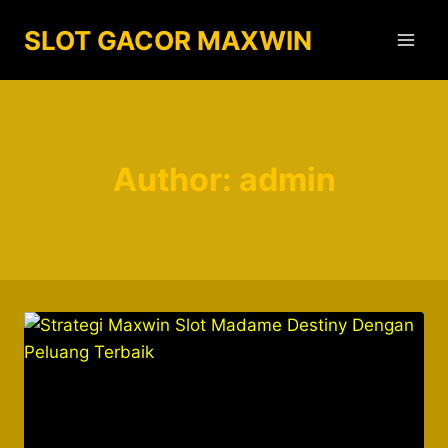
Skip
SLOT GACOR MAXWIN
to
content
Author: admin