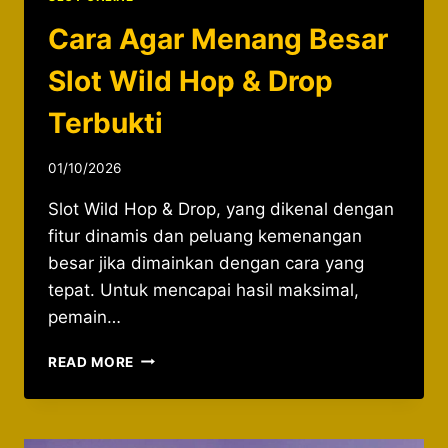
Cara Agar Menang Besar
Slot Wild Hop & Drop
Terbukti
01/10/2026
Slot Wild Hop & Drop, yang dikenal dengan
fitur dinamis dan peluang kemenangan
besar jika dimainkan dengan cara yang
tepat. Untuk mencapai hasil maksimal,
pemain…
CARA
READ MORE
AGAR
MENANG
BESAR
SLOT