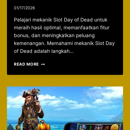
01/17/2026
Pelajari mekanik Slot Day of Dead untuk
meraih hasil optimal, memanfaatkan fitur
bonus, dan meningkatkan peluang
kemenangan. Memahami mekanik Slot Day
of Dead adalah langkah…
KUNCI
READ MORE
SUKSES
MEMAHAMI
MEKANIK
SLOT
DAY
OF
DEAD
UNTUK
HASIL
OPTIMAL