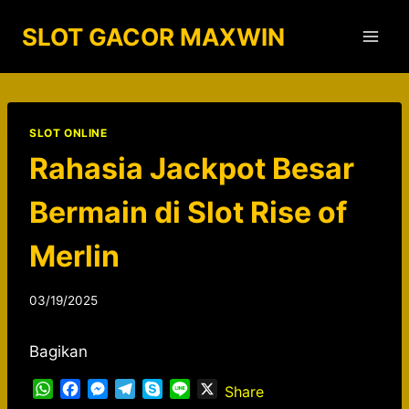
Skip
SLOT GACOR MAXWIN
to
content
SLOT ONLINE
Rahasia Jackpot Besar
Bermain di Slot Rise of
Merlin
03/19/2025
Bagikan
W
F
M
T
S
L
X
Share