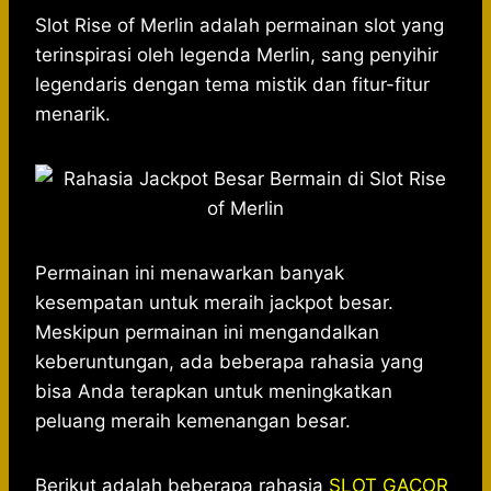
h
a
e
e
k
i
a
c
s
l
y
n
Slot Rise of Merlin adalah permainan slot yang
t
e
s
e
p
e
terinspirasi oleh legenda Merlin, sang penyihir
s
b
e
g
e
legendaris dengan tema mistik dan fitur-fitur
A
o
n
r
menarik.
p
o
g
a
p
k
e
m
r
Permainan ini menawarkan banyak
kesempatan untuk meraih jackpot besar.
Meskipun permainan ini mengandalkan
keberuntungan, ada beberapa rahasia yang
bisa Anda terapkan untuk meningkatkan
peluang meraih kemenangan besar.
Berikut adalah beberapa rahasia
SLOT GACOR