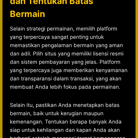
dan Tentukan Batas
Bermain
Selain strategi permainan, memilih platform
yang terpercaya sangat penting untuk
memastikan pengalaman bermain yang aman
dan adil. Pilih situs yang memiliki lisensi resmi
dan sistem pembayaran yang jelas. Platform
yang terpercaya juga memberikan kenyamanan
dan transparansi dalam transaksi, yang akan
membuat Anda lebih fokus pada permainan.
Selain itu, pastikan Anda menetapkan batas
bermain, baik untuk kerugian maupun
kemenangan. Tentukan berapa banyak Anda
siap untuk kehilangan dan kapan Anda akan