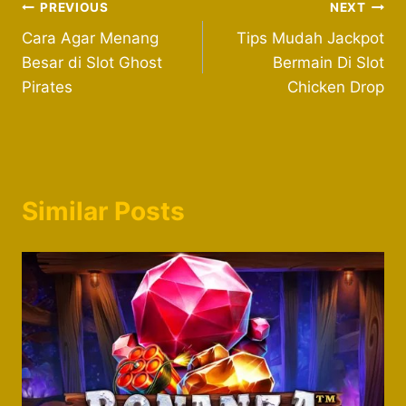
Post
PREVIOUS
NEXT
Cara Agar Menang
Tips Mudah Jackpot
navigation
Besar di Slot Ghost
Bermain Di Slot
Pirates
Chicken Drop
Similar Posts