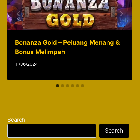
Bonanza Gold – Peluang Menang &
Bonus Melimpah
11/06/2024
Search
Search