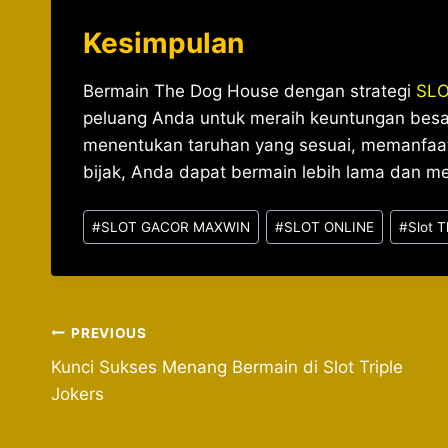
Kesimpulan
Bermain The Dog House dengan strategi
SL
peluang Anda untuk meraih keuntungan besar
menentukan taruhan yang sesuai, memanfaat
bijak, Anda dapat bermain lebih lama dan 
Post
#
SLOT GACOR MAXWIN
#
SLOT ONLINE
#
Slot 
Tags:
Post
PREVIOUS
Kunci Sukses Menang Bermain di Slot Triple
navigation
Jokers