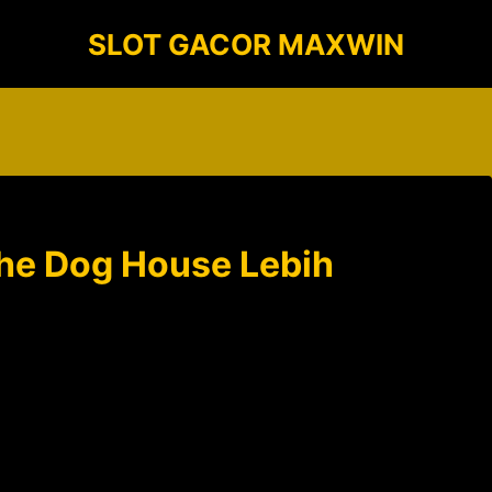
SLOT GACOR MAXWIN
The Dog House Lebih