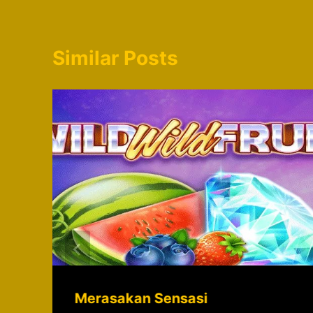
Similar Posts
Merasakan Sensasi