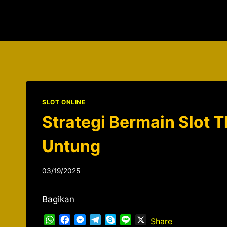
Skip
to
content
SLOT ONLINE
Strategi Bermain Slot 
Untung
03/19/2025
Bagikan
W
F
M
T
S
L
X
Share