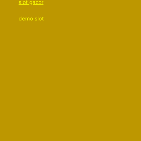
slot gacor
demo slot