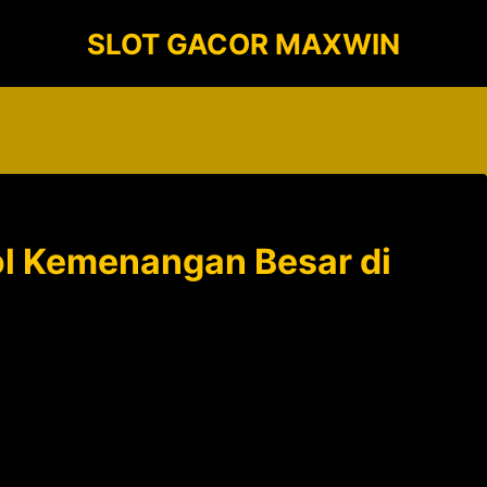
SLOT GACOR MAXWIN
ol Kemenangan Besar di