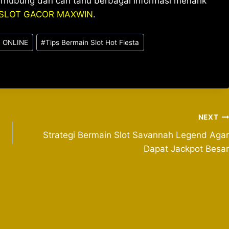
erhubung dan cari tahu berbagai informasi menarik
SLOT GACOR MAXWIN
.
 ONLINE
#
Tips Bermain Slot Hot Fiesta
NEXT
Strategi Bermain Slot Savannah Legend Agar
Dapat Jackpot Besar