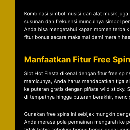
Kombinasi simbol musisi dan alat musik juga 
susunan dan frekuensi munculnya simbol pen
Anda bisa mengetahui kapan momen terbaik
fitur bonus secara maksimal demi meraih hasil
Manfaatkan Fitur Free Spi
Slot Hot Fiesta dikenal dengan fitur free s
memicunya, Anda harus mendapatkan tiga s
ke putaran gratis dengan piñata wild sticky. S
di tempatnya hingga putaran berakhir, menc
Gunakan free spins ini sebijak mungkin denga
Anda merasa pola permainan mengarah ke pe
tidak habis sebelum bonus benar-benar mun