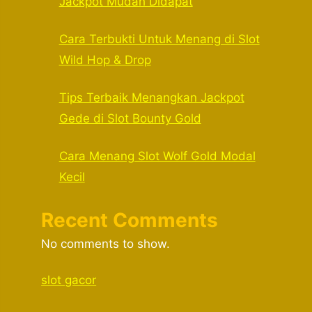
Jackpot Mudah Didapat
Cara Terbukti Untuk Menang di Slot
Wild Hop & Drop
Tips Terbaik Menangkan Jackpot
Gede di Slot Bounty Gold
Cara Menang Slot Wolf Gold Modal
Kecil
Recent Comments
No comments to show.
slot gacor