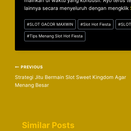
mainkan di waktu yang kondusif. Ayo terus t
lainnya secara menyeluruh dengan mengklik
Post
#
SLOT GACOR MAXWIN
#
Slot Hot Fiesta
#
SLOT
Tags:
#
Tips Menang Slot Hot Fiesta
Post
PREVIOUS
Strategi Jitu Bermain Slot Sweet Kingdom Agar
navigation
Menang Besar
Similar Posts