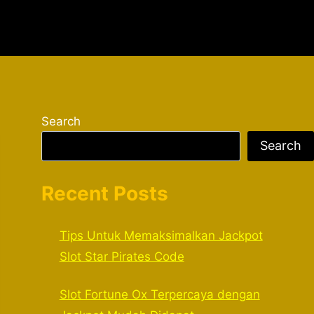
Search
Search
Recent Posts
Tips Untuk Memaksimalkan Jackpot
Slot Star Pirates Code
Slot Fortune Ox Terpercaya dengan