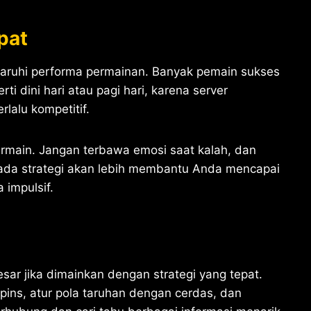
pat
aruhi performa permainan. Banyak pemain sukses
i dini hari atau pagi hari, karena server
rlalu kompetitif.
bermain. Jangan terbawa emosi saat kalah, dan
pada strategi akan lebih membantu Anda mencapai
impulsif.
sar jika dimainkan dengan strategi yang tepat.
spins, atur pola taruhan dengan cerdas, dan