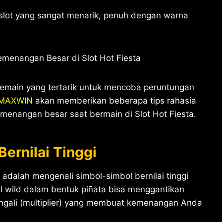
 slot yang sangat menarik, penuh dengan warna
pemain yang tertarik untuk mencoba peruntungan
 MAXWIN
akan memberikan beberapa tips rahasia
enangan besar saat bermain di Slot Hot Fiesta.
ernilai Tinggi
 adalah mengenali simbol-simbol bernilai tinggi
 wild dalam bentuk piñata bisa menggantikan
pengali (multiplier) yang membuat kemenangan Anda