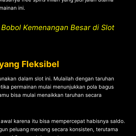
ainan ini.
 Bobol Kemenangan Besar di Slot
yang Fleksibel
unakan dalam slot ini. Mulailah dengan taruhan
etika permainan mulai menunjukkan pola bagus
 kamu bisa mulai menaikkan taruhan secara
awal karena itu bisa mempercepat habisnya saldo.
gun peluang menang secara konsisten, terutama