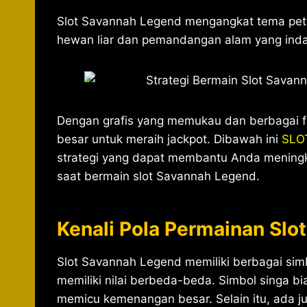
h
a
e
e
k
i
a
c
s
l
y
n
Slot Savannah Legend mengangkat tema petu
t
e
s
e
p
e
hewan liar dan pemandangan alam yang ind
s
b
e
g
e
A
o
n
r
p
o
g
a
p
k
e
m
r
Dengan grafis yang memukau dan berbagai fi
besar untuk meraih jackpot. Dibawah ini
SLO
strategi yang dapat membantu Anda meningk
saat bermain slot Savannah Legend.
Kenali Pola Permainan Slo
Slot Savannah Legend memiliki berbagai simb
memiliki nilai berbeda-beda. Simbol singa b
memicu kemenangan besar. Selain itu, ada ju