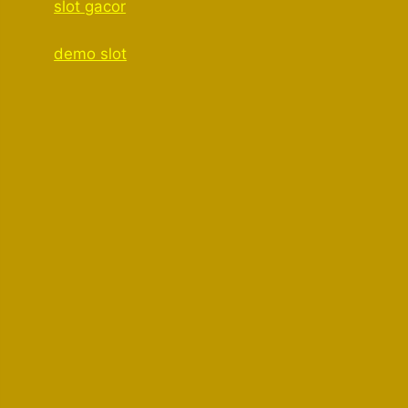
slot gacor
demo slot