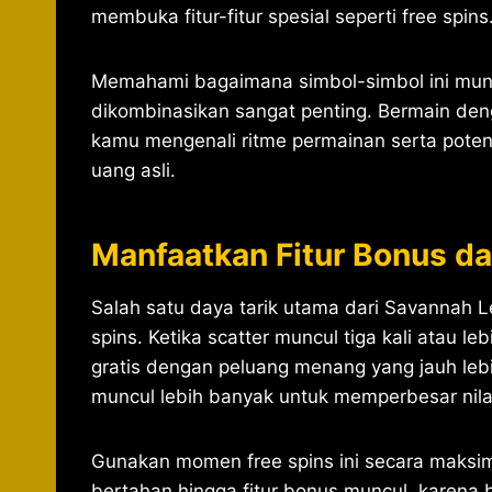
membuka fitur-fitur spesial seperti free spins
Memahami bagaimana simbol-simbol ini munc
dikombinasikan sangat penting. Bermain d
kamu mengenali ritme permainan serta poten
uang asli.
Manfaatkan Fitur Bonus da
Salah satu daya tarik utama dari Savannah L
spins. Ketika scatter muncul tiga kali atau 
gratis dengan peluang menang yang jauh lebih 
muncul lebih banyak untuk memperbesar nil
Gunakan momen free spins ini secara maksim
bertahan hingga fitur bonus muncul, karena b