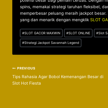
potensi besar bagi pemain cerdas. Dengan m
spins, memakai strategi taruhan fleksibel, d
memperbesar peluang meraih jackpot besar. Y
yang dan menarik dengan mengklik
SLOT G
Post
#
SLOT GACOR MAXWIN
#
SLOT ONLINE
#
Slot 
Tags:
#
Strategi Jackpot Savannah Legend
Post
PREVIOUS
Tips Rahasia Agar Bobol Kemenangan Besar di
navigation
Slot Hot Fiesta