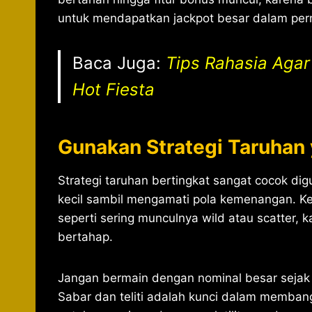
untuk mendapatkan jackpot besar dalam perm
Baca Juga:
Tips Rahasia Agar
Hot Fiesta
Gunakan Strategi Taruhan 
Strategi taruhan bertingkat sangat cocok dig
kecil sambil mengamati pola kemenangan. K
seperti sering munculnya wild atau scatter,
bertahap.
Jangan bermain dengan nominal besar sejak 
Sabar dan teliti adalah kunci dalam memban