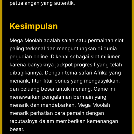
petualangan yang autentik.
Kesimpulan
Mega Moolah adalah salah satu permainan slot
paling terkenal dan menguntungkan di dunia
perjudian online. Dikenal sebagai slot miliuner
karena banyaknya jackpot progresif yang telah
dibagikannya. Dengan tema safari Afrika yang
menarik, fitur-fitur bonus yang mengasyikkan,
dan peluang besar untuk menang. Game ini
menawarkan pengalaman bermain yang
menarik dan mendebarkan. Mega Moolah
menarik perhatian para pemain dengan
reputasinya dalam memberikan kemenangan
besar.