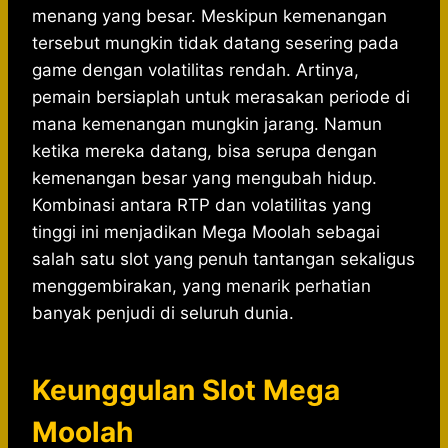
menang yang besar. Meskipun kemenangan
tersebut mungkin tidak datang sesering pada
game dengan volatilitas rendah. Artinya,
pemain bersiaplah untuk merasakan periode di
mana kemenangan mungkin jarang. Namun
ketika mereka datang, bisa serupa dengan
kemenangan besar yang mengubah hidup.
Kombinasi antara RTP dan volatilitas yang
tinggi ini menjadikan Mega Moolah sebagai
salah satu slot yang penuh tantangan sekaligus
menggembirakan, yang menarik perhatian
banyak penjudi di seluruh dunia.
Keunggulan Slot Mega
Moolah