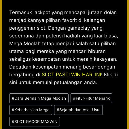
Termasuk jackpot yang mencapai jutaan dolar,
menjadikannya pilihan favorit di kalangan
penggemar slot. Dengan gameplay yang
sederhana dan potensi hadiah yang luar biasa,
Mega Moolah tetap menjadi salah satu pilihan
utama bagi mereka yang mencari hiburan
sekaligus kesempatan untuk meraih kekayaan.
Dapatkan kesempatan menang besar dengan
bergabung di
SLOT PASTI WIN HARI INI
! Klik di
sini untuk memulai petualangan anda.
Post
#
Cara Bermain Mega Moolah
#
Fitur-Fitur Menarik
Tags:
#
Keberhasilan Mega
#
Sejarah dan Asal-Usul
#
SLOT GACOR MAXWIN