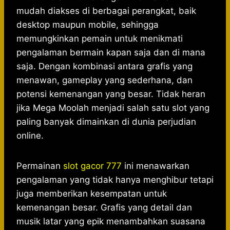
mudah diakses di berbagai perangkat, baik
desktop maupun mobile, sehingga
memungkinkan pemain untuk menikmati
pengalaman bermain kapan saja dan di mana
saja. Dengan kombinasi antara grafis yang
menawan, gameplay yang sederhana, dan
potensi kemenangan yang besar. Tidak heran
jika Mega Moolah menjadi salah satu slot yang
paling banyak dimainkan di dunia perjudian
online.
Permainan
slot gacor 777
ini menawarkan
pengalaman yang tidak hanya menghibur tetapi
juga memberikan kesempatan untuk
kemenangan besar. Grafis yang detail dan
musik latar yang epik menambahkan suasana