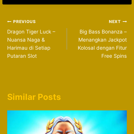
Post
PREVIOUS
NEXT
Dragon Tiger Luck –
Big Bass Bonanza –
navigation
Nuansa Naga &
Menangkan Jackpot
Harimau di Setiap
Kolosal dengan Fitur
Putaran Slot
Free Spins
Similar Posts