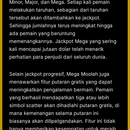
Minor, Major, dan Mega. Setiap kali pemain
melakukan taruhan, sebagian dari taruhan
tersebut akan ditambahkan ke jackpot.
Sehingga jumlahnya terus meningkat hingga
ada pemain yang beruntung
memenangkannya. Jackpot Mega yang sering
kali mencapai jutaan dolar telah menarik
perhatian para penjudi dari seluruh dunia.
Selain jackpot progresif, Mega Moolah juga
menawarkan fitur putaran gratis yang dapat
meningkatkan pengalaman bermain. Pemain
yang berhasil mendapatkan tiga atau lebih
simbol scatter akan dihadiahi putaran gratis, di
mana kemenangan selama putaran ini
biasanya akan dilipatgandakan. Fitur ini tidak
hanya memberikan kesempatan untuk meraih