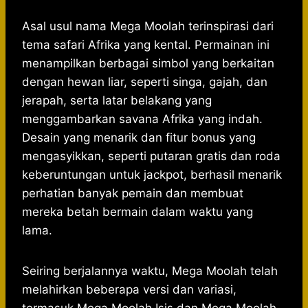
Asal usul nama Mega Moolah terinspirasi dari
tema safari Afrika yang kental. Permainan ini
menampilkan berbagai simbol yang berkaitan
dengan hewan liar, seperti singa, gajah, dan
jerapah, serta latar belakang yang
menggambarkan savana Afrika yang indah.
Desain yang menarik dan fitur bonus yang
mengasyikkan, seperti putaran gratis dan roda
keberuntungan untuk jackpot, berhasil menarik
perhatian banyak pemain dan membuat
mereka betah bermain dalam waktu yang
lama.
Seiring berjalannya waktu, Mega Moolah telah
melahirkan beberapa versi dan variasi,