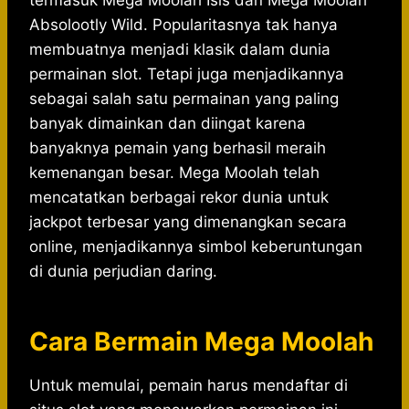
termasuk Mega Moolah Isis dan Mega Moolah
Absolootly Wild. Popularitasnya tak hanya
membuatnya menjadi klasik dalam dunia
permainan slot. Tetapi juga menjadikannya
sebagai salah satu permainan yang paling
banyak dimainkan dan diingat karena
banyaknya pemain yang berhasil meraih
kemenangan besar. Mega Moolah telah
mencatatkan berbagai rekor dunia untuk
jackpot terbesar yang dimenangkan secara
online, menjadikannya simbol keberuntungan
di dunia perjudian daring.
Cara Bermain Mega Moolah
Untuk memulai, pemain harus mendaftar di