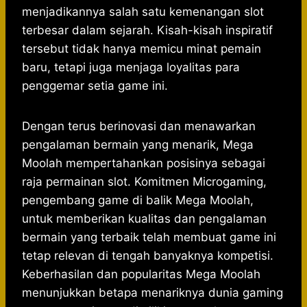
menjadikannya salah satu kemenangan slot
terbesar dalam sejarah. Kisah-kisah inspiratif
tersebut tidak hanya memicu minat pemain
baru, tetapi juga menjaga loyalitas para
penggemar setia game ini.
Dengan terus berinovasi dan menawarkan
pengalaman bermain yang menarik, Mega
Moolah mempertahankan posisinya sebagai
raja permainan slot. Komitmen Microgaming,
pengembang game di balik Mega Moolah,
untuk memberikan kualitas dan pengalaman
bermain yang terbaik telah membuat game ini
tetap relevan di tengah banyaknya kompetisi.
Keberhasilan dan popularitas Mega Moolah
menunjukkan betapa menariknya dunia gaming