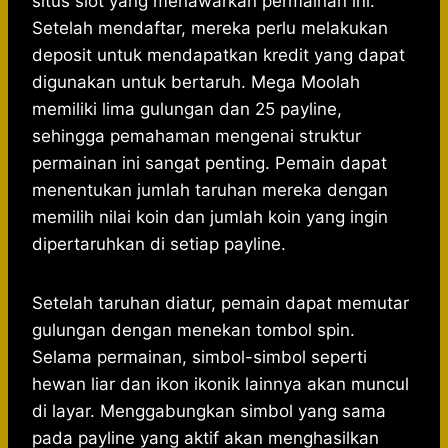
situs slot yang menawarkan permainan ini.
Setelah mendaftar, mereka perlu melakukan
deposit untuk mendapatkan kredit yang dapat
digunakan untuk bertaruh. Mega Moolah
memiliki lima gulungan dan 25 payline,
sehingga pemahaman mengenai struktur
permainan ini sangat penting. Pemain dapat
menentukan jumlah taruhan mereka dengan
memilih nilai koin dan jumlah koin yang ingin
dipertaruhkan di setiap payline.
Setelah taruhan diatur, pemain dapat memutar
gulungan dengan menekan tombol spin.
Selama permainan, simbol-simbol seperti
hewan liar dan ikon ikonik lainnya akan muncul
di layar. Menggabungkan simbol yang sama
pada payline yang aktif akan menghasilkan