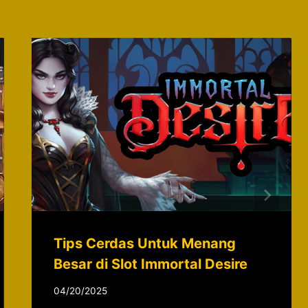
Tips Cerdas Untuk Menang
Besar di Slot Immortal Desire
04/20/2025