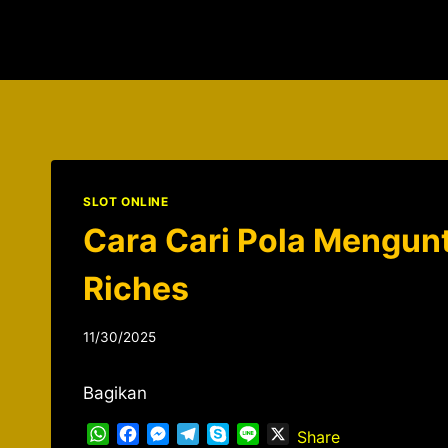
Skip
to
content
SLOT ONLINE
Cara Cari Pola Mengunt
Riches
11/30/2025
Bagikan
W
F
M
T
S
L
X
Share