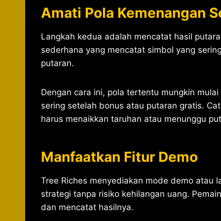
Amati Pola Kemenangan 
Langkah kedua adalah mencatat hasil putar
sederhana yang mencatat simbol yang serin
putaran.
Dengan cara ini, pola tertentu mungkin mulai 
sering setelah bonus atau putaran gratis. C
harus menaikkan taruhan atau menunggu put
Manfaatkan Fitur Demo
Tree Riches menyediakan mode demo atau la
strategi tanpa risiko kehilangan uang. Pema
dan mencatat hasilnya.