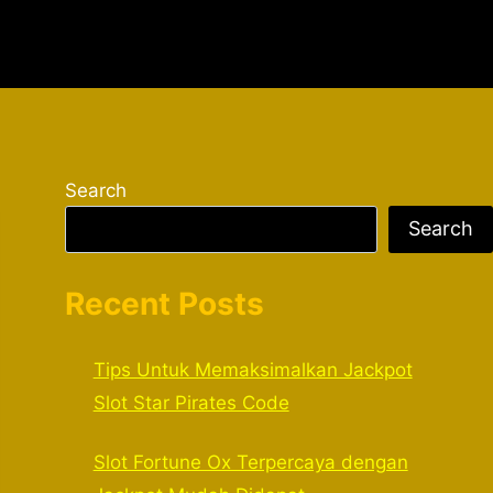
Search
Search
Recent Posts
Tips Untuk Memaksimalkan Jackpot
Slot Star Pirates Code
Slot Fortune Ox Terpercaya dengan