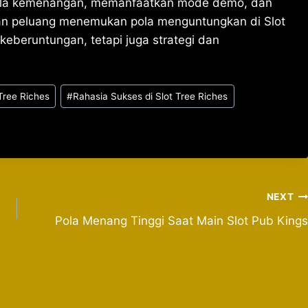
la kemenangan, memanfaatkan mode demo, dan
an peluang menemukan pola menguntungkan di Slot
keberuntungan, tetapi juga strategi dan
Tree Riches
#
Rahasia Sukses di Slot Tree Riches
NEXT
Pola Menang Tinggi Saat Main Slot Pub Kings