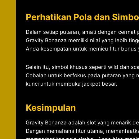
Perhatikan Pola dan Simbo
Dalam setiap putaran, amati dengan cermat 
Gravity Bonanza memiliki nilai yang lebih tin
Anda kesempatan untuk memicu fitur bonus 
Selain itu, simbol khusus seperti wild dan
Cobalah untuk berfokus pada putaran yang 
kunci untuk membuka jackpot besar.
Kesimpulan
Gravity Bonanza adalah slot yang menarik d
Dengan memahami fitur utama, memanfaatkan