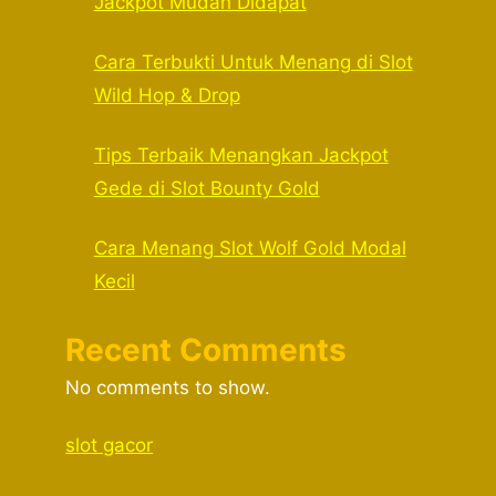
Jackpot Mudah Didapat
Cara Terbukti Untuk Menang di Slot
Wild Hop & Drop
Tips Terbaik Menangkan Jackpot
Gede di Slot Bounty Gold
Cara Menang Slot Wolf Gold Modal
Kecil
Recent Comments
No comments to show.
slot gacor