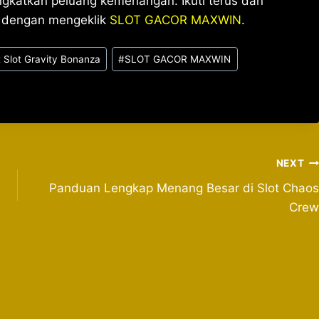
gkatkan peluang kemenangan. Ikuti terus dan
k dengan mengeklik
SLOT GACOR MAXWIN
.
 Slot Gravity Bonanza
#
SLOT GACOR MAXWIN
NEXT
Panduan Lengkap Menang Besar di Slot Chaos
Crew