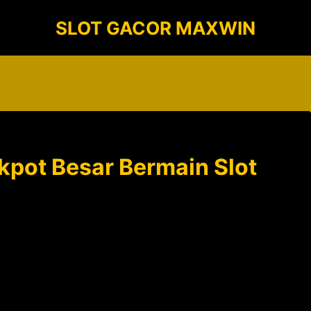
SLOT GACOR MAXWIN
pot Besar Bermain Slot