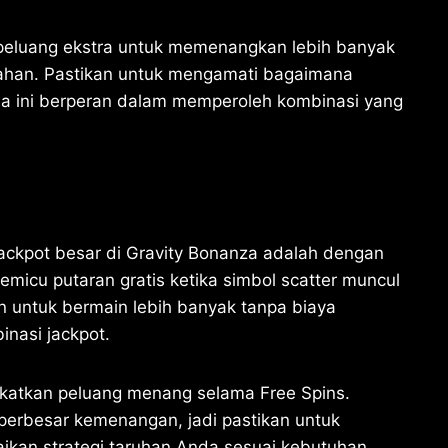
 peluang ekstra untuk memenangkan lebih banyak
ahan. Pastikan untuk mengamati bagaimana
la ini berperan dalam memperoleh kombinasi yang
jackpot besar di Gravity Bonanza adalah dengan
micu putaran gratis ketika simbol scatter muncul
n untuk bermain lebih banyak tanpa biaya
nasi jackpot.
atkan peluang menang selama Free Spins.
erbesar kemenangan, jadi pastikan untuk
kan strategi taruhan Anda sesuai kebutuhan.