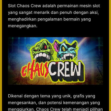
h
a
e
e
k
i
a
c
s
l
y
n
Slot Chaos Crew adalah permainan mesin slot
t
e
s
e
p
e
yang sangat menarik dan penuh dengan aksi,
s
b
e
g
e
menghadirkan pengalaman bermain yang
A
o
n
r
menegangkan.
p
o
g
a
p
k
e
m
r
Dikenal dengan tema yang unik, grafis yang
mengesankan, dan potensi kemenangan yang
menggiurkan, Chaos Crew telah menjadi pilihan