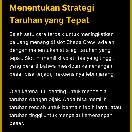
Menentukan Strategi
Taruhan yang Tepat
Salah satu cara terbaik untuk meningkatkan
peluang menang di slot Chaos Crew adalah
dengan menentukan strategi taruhan yang
tepat. Slot ini memiliki volatilitas yang tinggi,
yang berarti bahwa meskipun kemenangan
besar bisa terjadi, frekuensinya lebih jarang.
Oleh karena itu, penting untuk mengelola
taruhan dengan bijak. Anda bisa memilih
taruhan rendah untuk bermain lebih lama, atau
taruhan tinggi untuk mengejar kemenangan
besar.