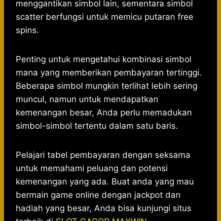
menggantikan simbol lain, sementara simbol
scatter berfungsi untuk memicu putaran free
spins.
Penting untuk mengetahui kombinasi simbol
mana yang memberikan pembayaran tertinggi.
Beberapa simbol mungkin terlihat lebih sering
muncul, namun untuk mendapatkan
kemenangan besar, Anda perlu memadukan
simbol-simbol tertentu dalam satu baris.
Pelajari tabel pembayaran dengan seksama
untuk memahami peluang dan potensi
kemenangan yang ada. Buat anda yang mau
bermain game online dengan jackpot dan
hadiah yang besar, Anda bisa kunjungi situs