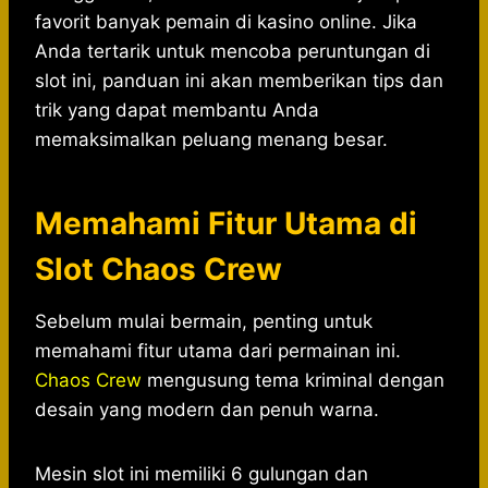
favorit banyak pemain di kasino online. Jika
Anda tertarik untuk mencoba peruntungan di
slot ini, panduan ini akan memberikan tips dan
trik yang dapat membantu Anda
memaksimalkan peluang menang besar.
Memahami Fitur Utama di
Slot Chaos Crew
Sebelum mulai bermain, penting untuk
memahami fitur utama dari permainan ini.
Chaos Crew
mengusung tema kriminal dengan
desain yang modern dan penuh warna.
Mesin slot ini memiliki 6 gulungan dan