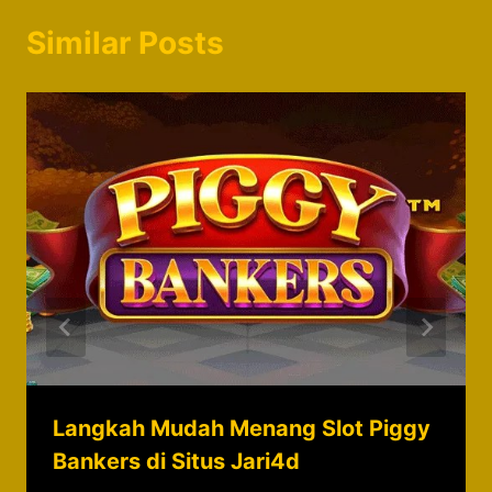
Similar Posts
Langkah Mudah Menang Slot Piggy
Bankers di Situs Jari4d