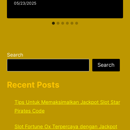
05/23/2025
Search
Search
Recent Posts
Tips Untuk Memaksimalkan Jackpot Slot Star
Pirates Code
Slot Fortune Ox Terpercaya dengan Jackpot