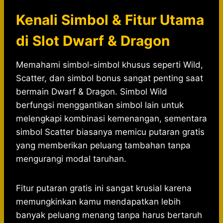
Kenali Simbol & Fitur Utama
di Slot Dwarf & Dragon
Memahami simbol-simbol khusus seperti Wild,
Scatter, dan simbol bonus sangat penting saat
bermain Dwarf & Dragon. Simbol Wild
berfungsi menggantikan simbol lain untuk
melengkapi kombinasi kemenangan, sementara
simbol Scatter biasanya memicu putaran gratis
yang memberikan peluang tambahan tanpa
mengurangi modal taruhan.
Fitur putaran gratis ini sangat krusial karena
memungkinkan kamu mendapatkan lebih
banyak peluang menang tanpa harus bertaruh