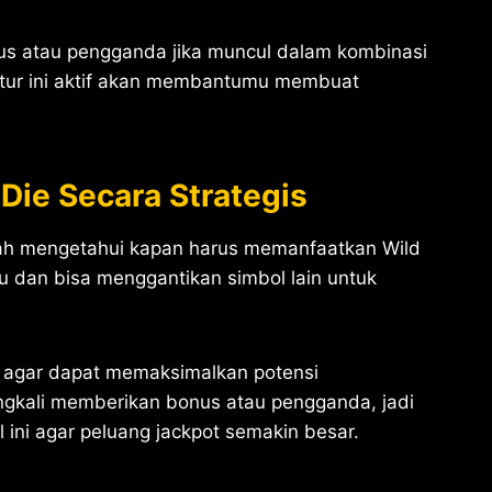
s atau pengganda jika muncul dalam kombinasi
tur ini aktif akan membantumu membuat
Die Secara Strategis
ah mengetahui kapan harus memanfaatkan Wild
tu dan bisa menggantikan simbol lain untuk
ni agar dapat memaksimalkan potensi
ingkali memberikan bonus atau pengganda, jadi
ini agar peluang jackpot semakin besar.