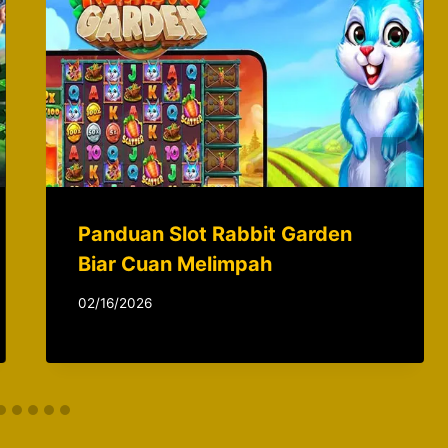
Panduan Slot Rabbit Garden
Biar Cuan Melimpah
02/16/2026