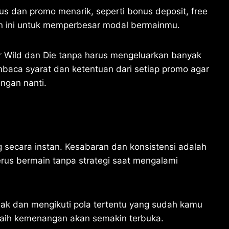
s dan promo menarik, seperti bonus deposit, free
n ini untuk memperbesar modal bermainmu.
ur Wild dan Die tanpa harus mengeluarkan banyak
mbaca syarat dan ketentuan dari setiap promo agar
ngan nanti.
g secara instan. Kesabaran dan konsistensi adalah
rus bermain tanpa strategi saat mengalami
jak dan mengikuti pola tertentu yang sudah kamu
eraih kemenangan akan semakin terbuka.