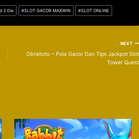
d 2 Die
#
SLOT GACOR MAXWIN
#
SLOT ONLINE
NEXT
Obraltoto – Pola Gacor Dan Tips Jackpot Slot
Tower Quest