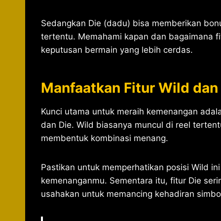
Sedangkan Die (dadu) bisa memberikan bonu
tertentu. Memahami kapan dan bagaimana fi
keputusan bermain yang lebih cerdas.
Manfaatkan Fitur Wild dan 
Kunci utama untuk meraih kemenangan adal
dan Die. Wild biasanya muncul di reel terten
membentuk kombinasi menang.
Pastikan untuk memperhatikan posisi Wild i
kemenanganmu. Sementara itu, fitur Die ser
usahakan untuk memancing kehadiran simbol 