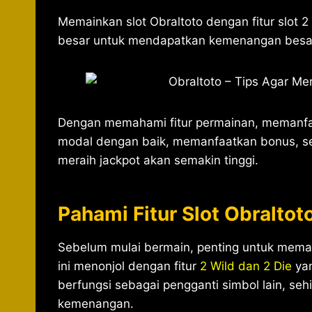
h
a
e
e
k
i
a
c
s
l
y
n
Memainkan slot Obraltoto dengan fitur slot
t
e
s
e
p
e
besar untuk mendapatkan kemenangan besa
s
b
e
g
e
A
o
n
r
p
o
g
a
p
k
e
m
r
Dengan memahami fitur permainan, memanfaa
modal dengan baik, memanfaatkan bonus, se
meraih jackpot akan semakin tinggi.
Pahami Fitur Slot Obraltot
Sebelum mulai bermain, penting untuk mema
ini menonjol dengan fitur
2 Wild dan 2 Die
yan
berfungsi sebagai pengganti simbol lain, s
kemenangan.