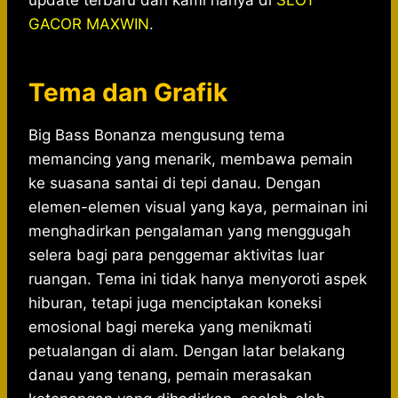
update terbaru dari kami hanya di
SLOT
GACOR MAXWIN
.
Tema dan Grafik
Big Bass Bonanza mengusung tema
memancing yang menarik, membawa pemain
ke suasana santai di tepi danau. Dengan
elemen-elemen visual yang kaya, permainan ini
menghadirkan pengalaman yang menggugah
selera bagi para penggemar aktivitas luar
ruangan. Tema ini tidak hanya menyoroti aspek
hiburan, tetapi juga menciptakan koneksi
emosional bagi mereka yang menikmati
petualangan di alam. Dengan latar belakang
danau yang tenang, pemain merasakan