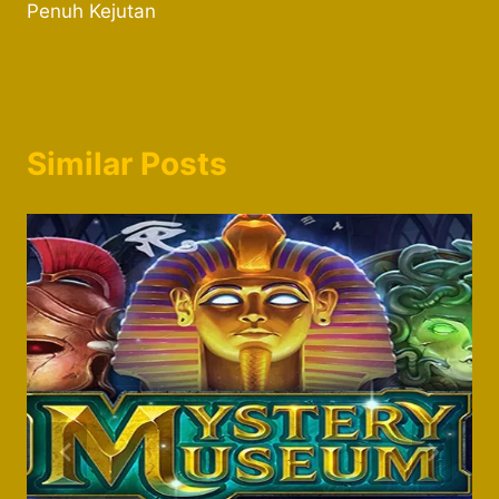
Penuh Kejutan
Similar Posts