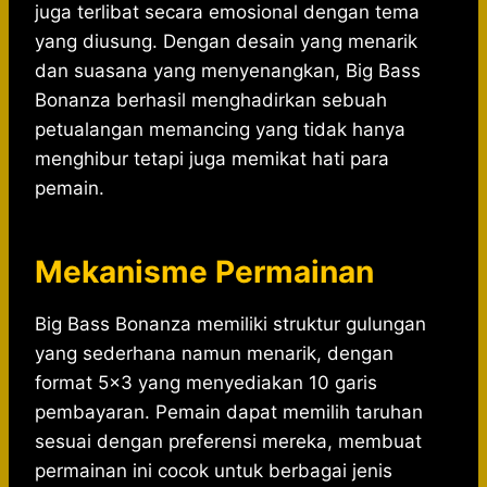
juga terlibat secara emosional dengan tema
yang diusung. Dengan desain yang menarik
dan suasana yang menyenangkan, Big Bass
Bonanza berhasil menghadirkan sebuah
petualangan memancing yang tidak hanya
menghibur tetapi juga memikat hati para
pemain.
Mekanisme Permainan
Big Bass Bonanza memiliki struktur gulungan
yang sederhana namun menarik, dengan
format 5×3 yang menyediakan 10 garis
pembayaran. Pemain dapat memilih taruhan
sesuai dengan preferensi mereka, membuat
permainan ini cocok untuk berbagai jenis