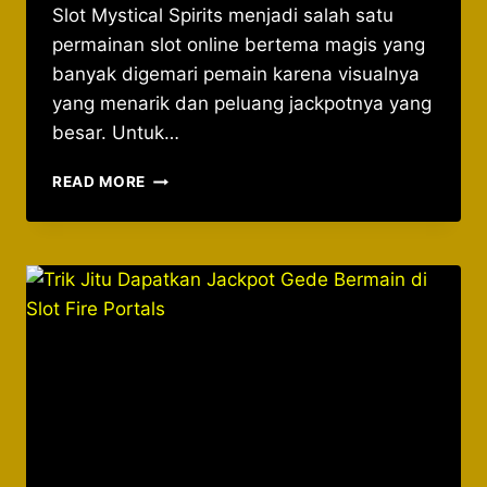
Slot Mystical Spirits menjadi salah satu
permainan slot online bertema magis yang
banyak digemari pemain karena visualnya
yang menarik dan peluang jackpotnya yang
besar. Untuk…
BOCORAN
READ MORE
JITU
BERMAIN
SLOT
MYSTICAL
SPIRITS
DAPAT
JACKPOT
BESAR