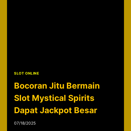
BULL
DENGAN
MODAL
10RB
SLOT ONLINE
Bocoran Jitu Bermain
Slot Mystical Spirits
Dapat Jackpot Besar
07/18/2025