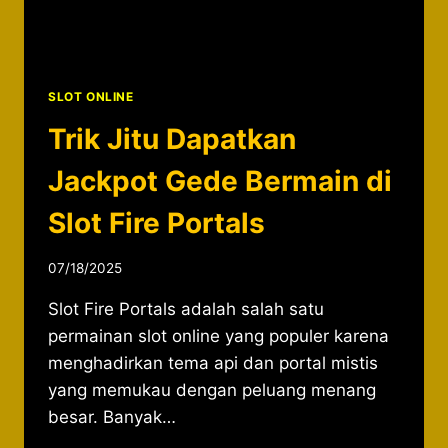
SLOT ONLINE
Trik Jitu Dapatkan
Jackpot Gede Bermain di
Slot Fire Portals
07/18/2025
Slot Fire Portals adalah salah satu
permainan slot online yang populer karena
menghadirkan tema api dan portal mistis
yang memukau dengan peluang menang
besar. Banyak…