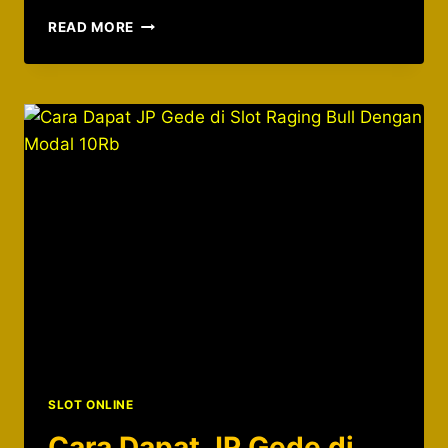
TRIK
READ MORE
JITU
DAPATKAN
JACKPOT
GEDE
BERMAIN
DI
SLOT
MUSTANG
TRAIL
SLOT ONLINE
Cara Dapat JP Gede di