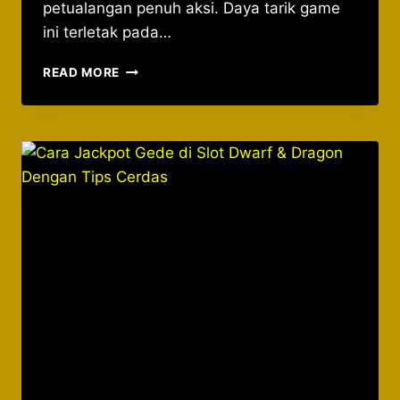
petualangan penuh aksi. Daya tarik game
ini terletak pada…
CARA
READ MORE
MERAIH
KEMENANGAN
BESAR
BERMAIN
DI
SLOT
BLADE
&
FANGS