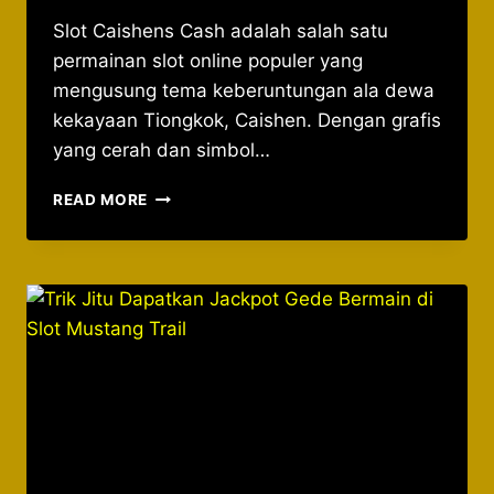
Slot Caishens Cash adalah salah satu
permainan slot online populer yang
mengusung tema keberuntungan ala dewa
kekayaan Tiongkok, Caishen. Dengan grafis
yang cerah dan simbol…
CARA
READ MORE
BERMAIN
SLOT
CAISHENS
CASH
DAPAT
JACKPOT
MENGGIURKAN