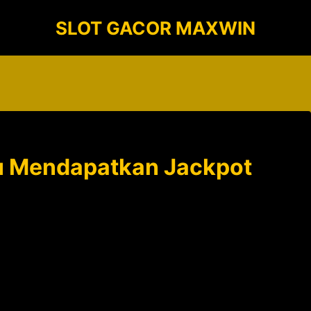
SLOT GACOR MAXWIN
tu Mendapatkan Jackpot