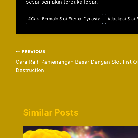
besar semakin terbuka lebar.
Post
#
Cara Bermain Slot Eternal Dynasty
#
Jackpot Slot 
Tags:
Post
PREVIOUS
Cara Raih Kemenangan Besar Dengan Slot Fist O
navigation
Destruction
Similar Posts