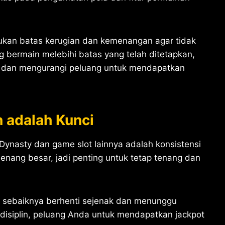
tukan batas kerugian dan kemenangan agar tidak
ng bermain melebihi batas yang telah ditetapkan,
r dan mengurangi peluang untuk mendapatkan
 adalah Kunci
 Dynasty dan game slot lainnya adalah konsistensi
nang besar, jadi penting untuk tetap tenang dan
sebaiknya berhenti sejenak dan menunggu
disiplin, peluang Anda untuk mendapatkan jackpot