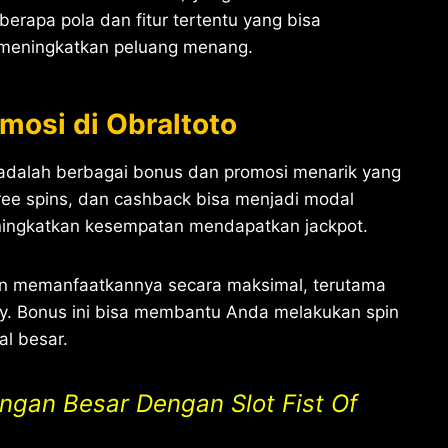
erapa pola dan fitur tertentu yang bisa
meningkatkan peluang menang.
mosi di Obraltoto
 adalah berbagai bonus dan promosi menarik yang
ree spins, dan cashback bisa menjadi modal
ningkatkan kesempatan mendapatkan jackpot.
dan memanfaatkannya secara maksimal, terutama
y. Bonus ini bisa membantu Anda melakukan spin
l besar.
gan Besar Dengan Slot Fist Of