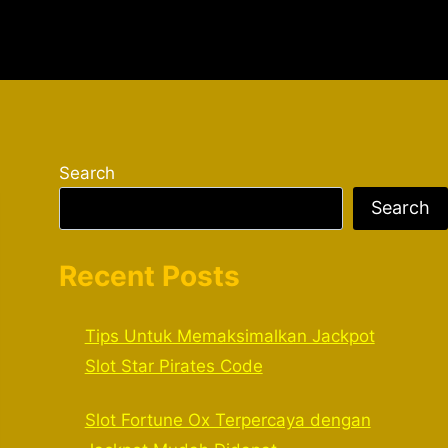
Search
Search
Recent Posts
Tips Untuk Memaksimalkan Jackpot
Slot Star Pirates Code
Slot Fortune Ox Terpercaya dengan