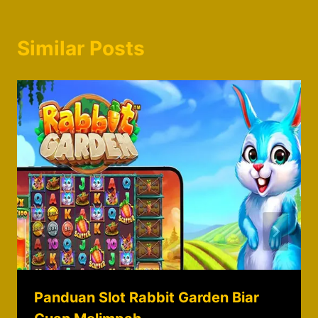
Similar Posts
Panduan Slot Rabbit Garden Biar