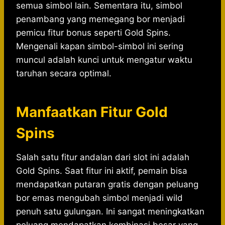
semua simbol lain. Sementara itu, simbol
penambang yang memegang bor menjadi
pemicu fitur bonus seperti Gold Spins.
Mengenali kapan simbol-simbol ini sering
muncul adalah kunci untuk mengatur waktu
taruhan secara optimal.
Manfaatkan Fitur Gold
Spins
Salah satu fitur andalan dari slot ini adalah
Gold Spins. Saat fitur ini aktif, pemain bisa
mendapatkan putaran gratis dengan peluang
bor emas mengubah simbol menjadi wild
penuh satu gulungan. Ini sangat meningkatkan