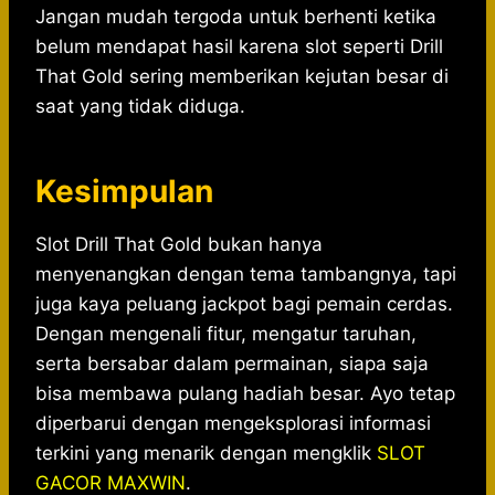
Jangan mudah tergoda untuk berhenti ketika
belum mendapat hasil karena slot seperti Drill
That Gold sering memberikan kejutan besar di
saat yang tidak diduga.
Kesimpulan
Slot Drill That Gold bukan hanya
menyenangkan dengan tema tambangnya, tapi
juga kaya peluang jackpot bagi pemain cerdas.
Dengan mengenali fitur, mengatur taruhan,
serta bersabar dalam permainan, siapa saja
bisa membawa pulang hadiah besar. Ayo tetap
diperbarui dengan mengeksplorasi informasi
terkini yang menarik dengan mengklik
SLOT
GACOR MAXWIN
.