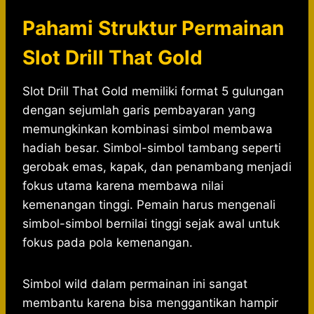
Pahami Struktur Permainan
Slot Drill That Gold
Slot Drill That Gold memiliki format 5 gulungan
dengan sejumlah garis pembayaran yang
memungkinkan kombinasi simbol membawa
hadiah besar. Simbol-simbol tambang seperti
gerobak emas, kapak, dan penambang menjadi
fokus utama karena membawa nilai
kemenangan tinggi. Pemain harus mengenali
simbol-simbol bernilai tinggi sejak awal untuk
fokus pada pola kemenangan.
Simbol wild dalam permainan ini sangat
membantu karena bisa menggantikan hampir