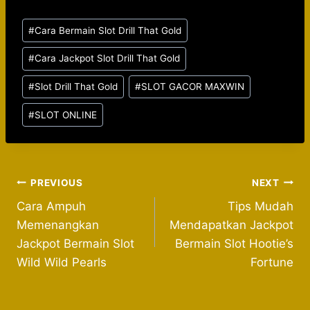
Post
#
Cara Bermain Slot Drill That Gold
Tags:
#
Cara Jackpot Slot Drill That Gold
#
Slot Drill That Gold
#
SLOT GACOR MAXWIN
#
SLOT ONLINE
Post
PREVIOUS
NEXT
Cara Ampuh
Tips Mudah
navigation
Memenangkan
Mendapatkan Jackpot
Jackpot Bermain Slot
Bermain Slot Hootie’s
Wild Wild Pearls
Fortune