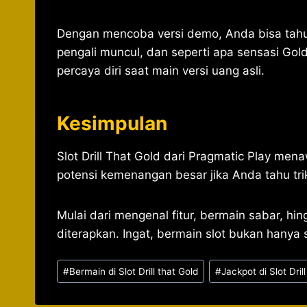
Dengan mencoba versi demo, Anda bisa tahu k
pengali muncul, dan seperti apa sensasi Gol
percaya diri saat main versi uang asli.
Kesimpulan
Slot Drill That Gold dari Pragmatic Play m
potensi kemenangan besar jika Anda tahu tri
Mulai dari mengenal fitur, bermain sabar, hi
diterapkan. Ingat, bermain slot bukan hanya so
Post
#
Bermain di Slot Drill that Gold
#
Jackpot di Slot Dril
Tags: