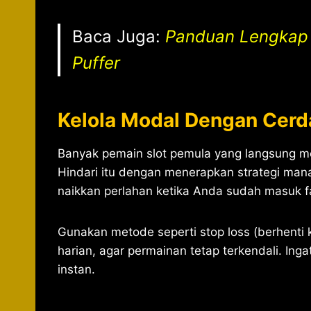
Baca Juga:
Panduan Lengkap 
Puffer
Kelola Modal Dengan Cerd
Banyak pemain slot pemula yang langsung m
Hindari itu dengan menerapkan strategi mana
naikkan perlahan ketika Anda sudah masuk f
Gunakan metode seperti stop loss (berhenti ke
harian, agar permainan tetap terkendali. Ing
instan.