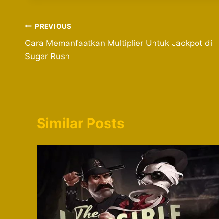
Post
PREVIOUS
Cara Memanfaatkan Multiplier Untuk Jackpot di
navigation
Sugar Rush
Similar Posts