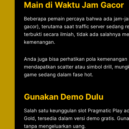
Main di Waktu Jam Gacor
Beberapa pemain percaya bahwa ada jam-jam 
gacor), terutama saat traffic server sedang r
terbukti secara ilmiah, tidak ada salahnya 
kemenangan.
Anda juga bisa perhatikan pola kemenangan 
mendapatkan scatter atau simbol drill, mung
game sedang dalam fase hot.
Gunakan Demo Dulu
Salah satu keunggulan slot Pragmatic Play a
Gold, tersedia dalam versi demo gratis. Guna
tanpa mengeluarkan uang.