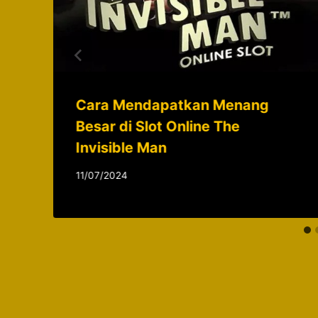
Cara Mendapatkan Menang
Besar di Slot Online The
Invisible Man
11/07/2024