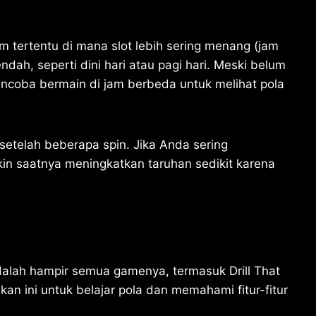
tertentu di mana slot lebih sering menang (jam
endah, seperti dini hari atau pagi hari. Meski belum
mencoba bermain di jam berbeda untuk melihat pola
setelah beberapa spin. Jika Anda sering
kin saatnya meningkatkan taruhan sedikit karena
dalah hampir semua gamenya, termasuk Drill That
kan ini untuk belajar pola dan memahami fitur-fitur