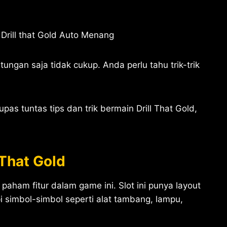
tungan saja tidak cukup. Anda perlu tahu trik-trik
as tuntas tips dan trik bermain Drill That Gold,
l That Gold
aham fitur dalam game ini. Slot ini punya layout
i simbol-simbol seperti alat tambang, lampu,