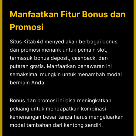
Manfaatkan Fitur Bonus dan
Promosi
Situs Kitab4d menyediakan berbagai bonus
dan promosi menarik untuk pemain slot,
termasuk bonus deposit, cashback, dan
putaran gratis. Manfaatkan penawaran ini
semaksimal mungkin untuk menambah modal
bermain Anda.
Bonus dan promosi ini bisa meningkatkan
peluang untuk mendapatkan kombinasi
kemenangan besar tanpa harus mengeluarkan
modal tambahan dari kantong sendiri.