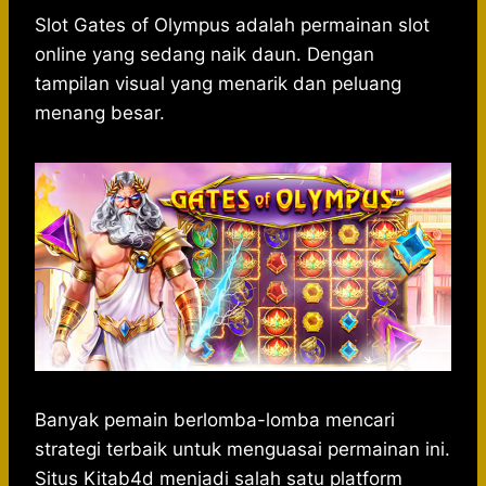
h
a
e
e
k
i
a
c
s
l
y
n
Slot Gates of Olympus adalah permainan slot
t
e
s
e
p
e
online yang sedang naik daun. Dengan
s
b
e
g
e
tampilan visual yang menarik dan peluang
A
o
n
r
menang besar.
p
o
g
a
p
k
e
m
r
Banyak pemain berlomba-lomba mencari
strategi terbaik untuk menguasai permainan ini.
Situs Kitab4d menjadi salah satu platform