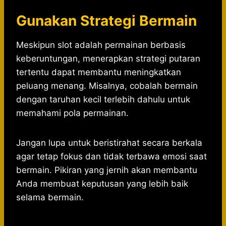
Gunakan Strategi Bermain
Meskipun slot adalah permainan berbasis
keberuntungan, menerapkan strategi putaran
tertentu dapat membantu meningkatkan
peluang menang. Misalnya, cobalah bermain
dengan taruhan kecil terlebih dahulu untuk
memahami pola permainan.
Jangan lupa untuk beristirahat secara berkala
agar tetap fokus dan tidak terbawa emosi saat
bermain. Pikiran yang jernih akan membantu
Anda membuat keputusan yang lebih baik
selama bermain.