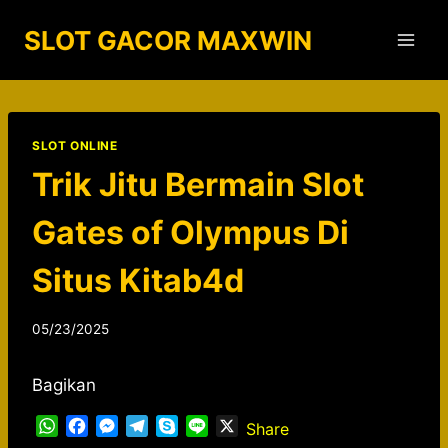
Skip
SLOT GACOR MAXWIN
to
content
SLOT ONLINE
Trik Jitu Bermain Slot
Gates of Olympus Di
Situs Kitab4d
05/23/2025
Bagikan
W
F
M
T
S
L
X
Share