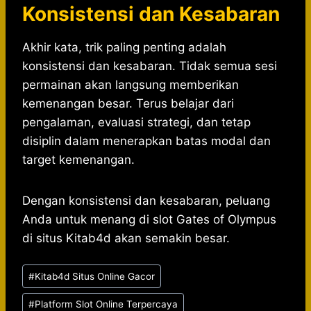
Konsistensi dan Kesabaran
Akhir kata, trik paling penting adalah
konsistensi dan kesabaran. Tidak semua sesi
permainan akan langsung memberikan
kemenangan besar. Terus belajar dari
pengalaman, evaluasi strategi, dan tetap
disiplin dalam menerapkan batas modal dan
target kemenangan.
Dengan konsistensi dan kesabaran, peluang
Anda untuk menang di slot Gates of Olympus
di situs Kitab4d akan semakin besar.
Post
#
Kitab4d Situs Online Gacor
Tags:
#
Platform Slot Online Terpercaya