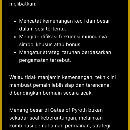
melibatkan:
Mencatat kemenangan kecil dan besar
dalam sesi tertentu.
Mengidentifikasi frekuensi munculnya
simbol khusus atau bonus.
Mengatur strategi taruhan berdasarkan
pengamatan tersebut.
Walau tidak menjamin kemenangan, teknik ini
membuat pemain lebih siap dan terencana,
dibandingkan bermain secara acak.
Menang besar di Gates of Pyroth bukan
sekadar soal keberuntungan, melainkan
kombinasi pemahaman permainan, strategi