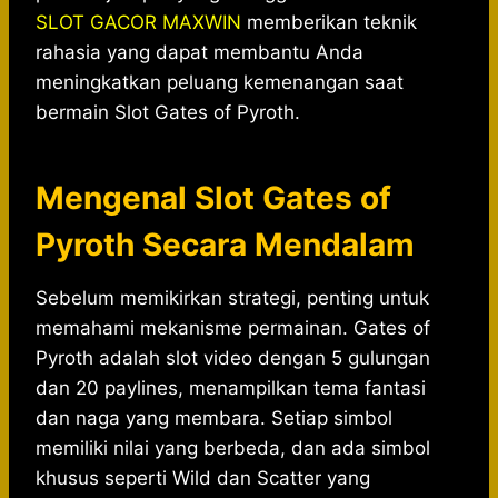
SLOT GACOR MAXWIN
memberikan teknik
rahasia yang dapat membantu Anda
meningkatkan peluang kemenangan saat
bermain Slot Gates of Pyroth.
Mengenal Slot Gates of
Pyroth Secara Mendalam
Sebelum memikirkan strategi, penting untuk
memahami mekanisme permainan. Gates of
Pyroth adalah slot video dengan 5 gulungan
dan 20 paylines, menampilkan tema fantasi
dan naga yang membara. Setiap simbol
memiliki nilai yang berbeda, dan ada simbol
khusus seperti Wild dan Scatter yang