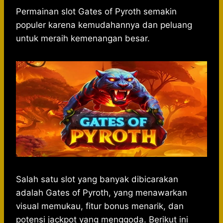
h
a
e
e
k
i
a
c
s
l
y
n
Permainan slot Gates of Pyroth semakin
t
e
s
e
p
e
populer karena kemudahannya dan peluang
s
b
e
g
e
untuk meraih kemenangan besar.
A
o
n
r
p
o
g
a
p
k
e
m
r
Salah satu slot yang banyak dibicarakan
adalah Gates of Pyroth, yang menawarkan
visual memukau, fitur bonus menarik, dan
potensi jackpot yang menggoda. Berikut ini