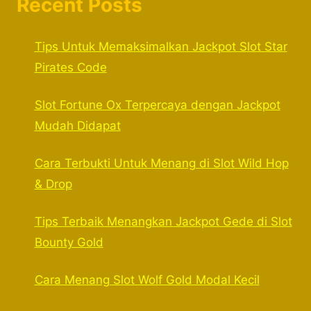
Recent Posts
Tips Untuk Memaksimalkan Jackpot Slot Star
Pirates Code
Slot Fortune Ox Terpercaya dengan Jackpot
Mudah Didapat
Cara Terbukti Untuk Menang di Slot Wild Hop
& Drop
Tips Terbaik Menangkan Jackpot Gede di Slot
Bounty Gold
Cara Menang Slot Wolf Gold Modal Kecil