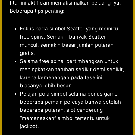
fitur ini aktif dan memaksimalkan peluangnya.
Beberapa tips penting:
Fokus pada simbol Scatter yang memicu
free spins. Semakin banyak Scatter
muncul, semakin besar jumlah putaran
gratis.
Selama free spins, pertimbangkan untuk
meningkatkan taruhan sedikit demi sedikit,
karena kemenangan pada fase ini
biasanya lebih besar.
Pelajari pola simbol selama bonus game
beberapa pemain percaya bahwa setelah
beberapa putaran, slot cenderung
“memanaskan” simbol tertentu untuk
jackpot.