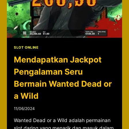
SLOT ONLINE
Mendapatkan Jackpot
Pengalaman Seru
Bermain Wanted Dead or
a Wild
11/06/2024
Wanted Dead or a Wild adalah permainan
slot daring yang menarik dan masuk dalam