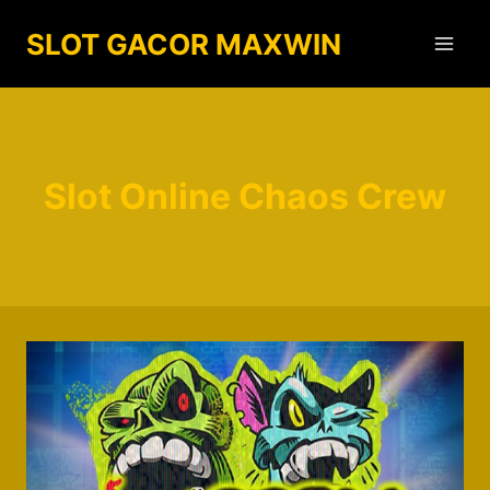
Skip
SLOT GACOR MAXWIN
to
content
Slot Online Chaos Crew