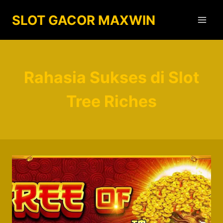
Skip
SLOT GACOR MAXWIN
to
content
Rahasia Sukses di Slot
Tree Riches