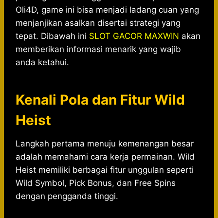
Oli4D, game ini bisa menjadi ladang cuan yang
menjanjikan asalkan disertai strategi yang
tepat. Dibawah ini
SLOT GACOR MAXWIN
akan
memberikan informasi menarik yang wajib
anda ketahui.
Kenali Pola dan Fitur Wild
Heist
Langkah pertama menuju kemenangan besar
adalah memahami cara kerja permainan. Wild
Heist memiliki berbagai fitur unggulan seperti
Wild Symbol, Pick Bonus, dan Free Spins
dengan pengganda tinggi.