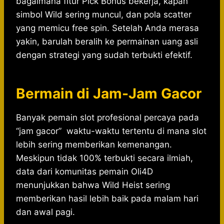
bagaimana fitur Pick Bonus bekerja, kapan
simbol Wild sering muncul, dan pola scatter
yang memicu free spin. Setelah Anda merasa
yakin, barulah beralih ke permainan uang asli
dengan strategi yang sudah terbukti efektif.
Bermain di Jam-Jam Gacor
Banyak pemain slot profesional percaya pada
“jam gacor” waktu-waktu tertentu di mana slot
lebih sering memberikan kemenangan.
Meskipun tidak 100% terbukti secara ilmiah,
data dari komunitas pemain Oli4D
menunjukkan bahwa Wild Heist sering
memberikan hasil lebih baik pada malam hari
dan awal pagi.