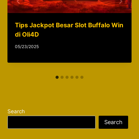
Tips Jackpot Besar Slot Buffalo Win
di Oli4D
05/23/2025
Search
Search