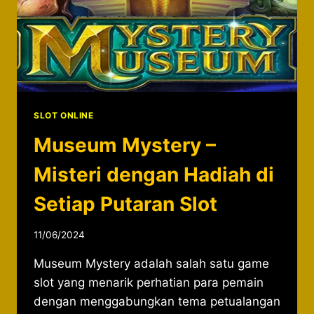
SLOT ONLINE
Museum Mystery –
Misteri dengan Hadiah di
Setiap Putaran Slot
11/06/2024
Museum Mystery adalah salah satu game
slot yang menarik perhatian para pemain
dengan menggabungkan tema petualangan