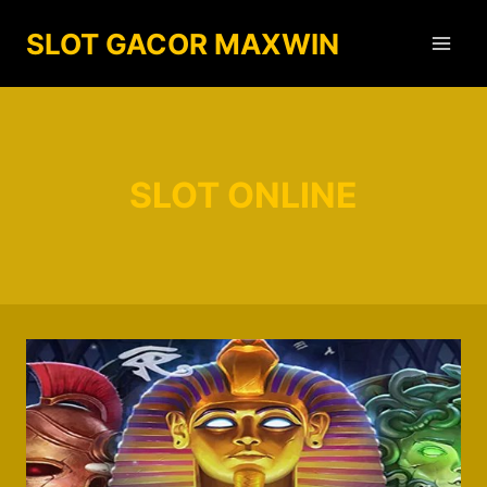
Skip
SLOT GACOR MAXWIN
to
content
SLOT ONLINE