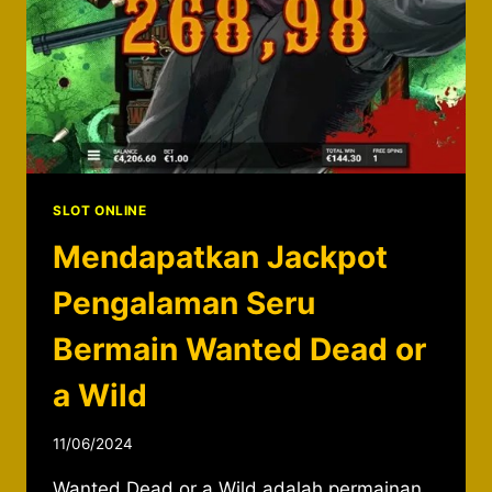
SLOT ONLINE
Mendapatkan Jackpot
Pengalaman Seru
Bermain Wanted Dead or
a Wild
11/06/2024
Wanted Dead or a Wild adalah permainan