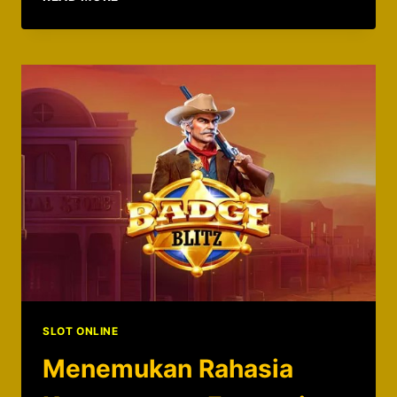
HADIAH
FANTASTIS
DI
SLOT
5
LIONS
MEGAWAYS
SLOT ONLINE
Menemukan Rahasia