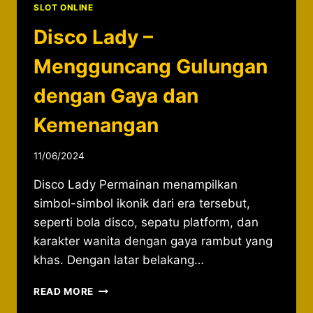
SLOT ONLINE
Disco Lady –
Mengguncang Gulungan
dengan Gaya dan
Kemenangan
11/06/2024
Disco Lady Permainan menampilkan
simbol-simbol ikonik dari era tersebut,
seperti bola disco, sepatu platform, dan
karakter wanita dengan gaya rambut yang
khas. Dengan latar belakang…
DISCO
READ MORE
LADY