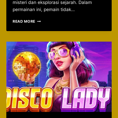
misteri dan eksplorasi sejarah. Dalam
permainan ini, pemain tidak…
MUSEUM
READ MORE
MYSTERY
–
MISTERI
DENGAN
HADIAH
DI
SETIAP
PUTARAN
SLOT