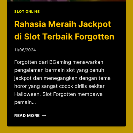
SLOT ONLINE
Rahasia Meraih Jackpot
di Slot Terbaik Forgotten
11/06/2024
Forgotten dari BGaming menawarkan
pengalaman bermain slot yang oenuh
jackpot dan menegangkan dengan tema
horor yang sangat cocok dirilis sekitar
Halloween. Slot Forgotten membawa
pemain…
RAHASIA
READ MORE
MERAIH
JACKPOT
DI