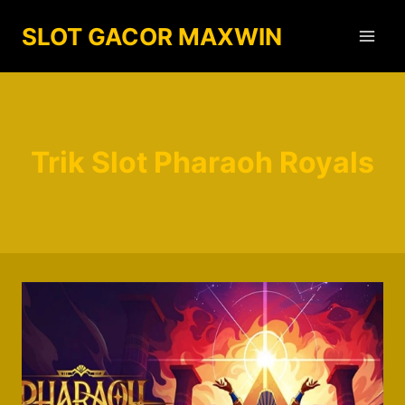
Skip
SLOT GACOR MAXWIN
to
content
Trik Slot Pharaoh Royals