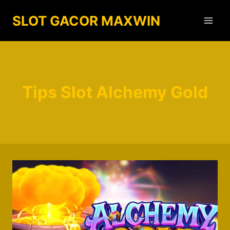
Skip
SLOT GACOR MAXWIN
to
content
Tips Slot Alchemy Gold