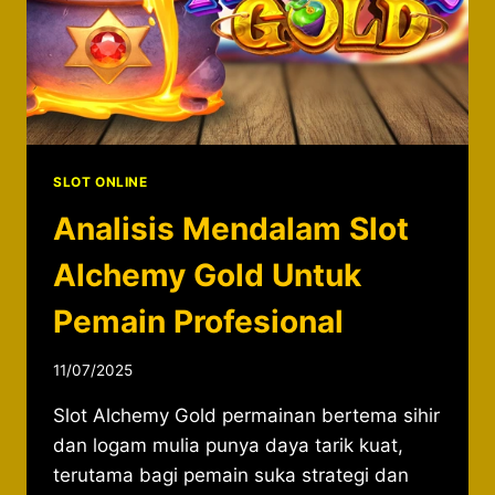
SLOT ONLINE
Analisis Mendalam Slot
Alchemy Gold Untuk
Pemain Profesional
11/07/2025
Slot Alchemy Gold permainan bertema sihir
dan logam mulia punya daya tarik kuat,
terutama bagi pemain suka strategi dan