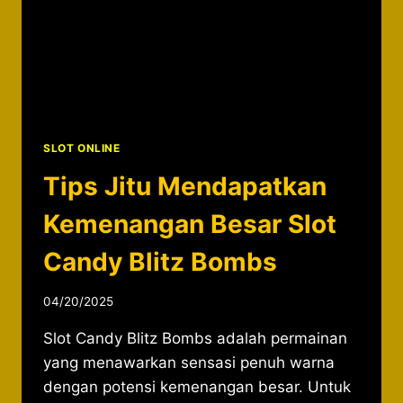
SLOT ONLINE
Tips Jitu Mendapatkan
Kemenangan Besar Slot
Candy Blitz Bombs
04/20/2025
Slot Candy Blitz Bombs adalah permainan
yang menawarkan sensasi penuh warna
dengan potensi kemenangan besar. Untuk