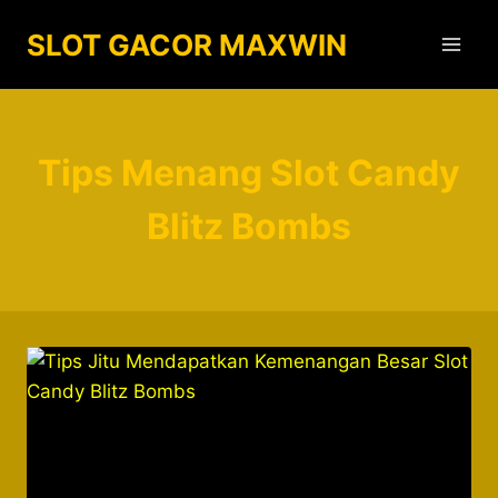
Skip
SLOT GACOR MAXWIN
to
content
Tips Menang Slot Candy
Blitz Bombs