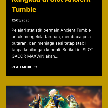
Tumble
12/05/2025
Pelajari statistik bermain Ancient Tumble
untuk mengelola taruhan, membaca pola
putaran, dan menjaga sesi tetap stabil
tanpa kehilangan kendali. Berikut ini SLOT
GACOR MAXWIN akan…
STATISTIK
READ MORE
BERMAIN
ANTI
RUNGKAD
DI
SLOT
ANCIENT
TUMBLE