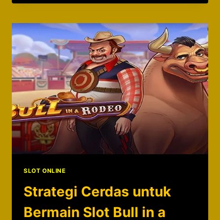
BONUS
FREESPIN
DI
COSMIC
GOLD
SLOT ONLINE
Strategi Cerdas untuk
Bermain Slot Bull in a