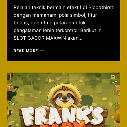
Pelajari teknik bermain efektif di Bloodthirst
dengan memahami pola simbol, fitur
bonus, dan ritme putaran untuk
pengalaman lebih terkontrol. Berikut ini
SLOT GACOR MAXWIN akan…
TEKNIK
READ MORE
BERMAIN
EFEKTIF
DI
SLOT
BLOODTHIRST