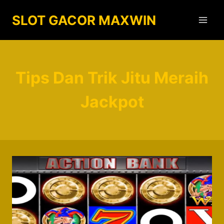
Skip
SLOT GACOR MAXWIN
to
content
Tips Dan Trik Jitu Meraih
Jackpot