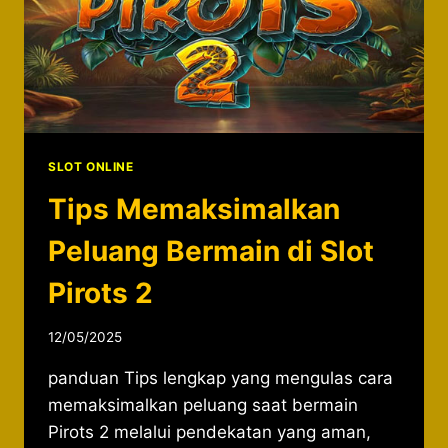
SLOT ONLINE
Tips Memaksimalkan
Peluang Bermain di Slot
Pirots 2
12/05/2025
panduan Tips lengkap yang mengulas cara
memaksimalkan peluang saat bermain
Pirots 2 melalui pendekatan yang aman,