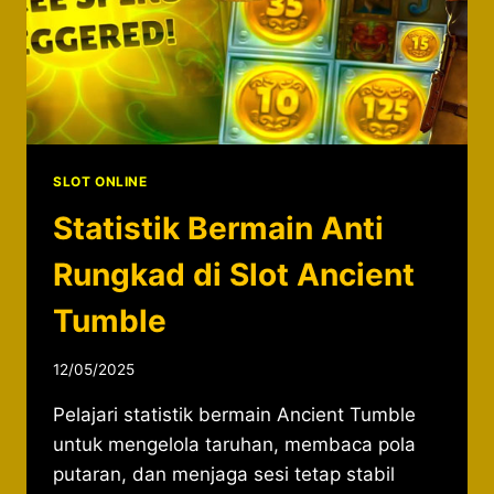
SLOT ONLINE
Statistik Bermain Anti
Rungkad di Slot Ancient
Tumble
12/05/2025
Pelajari statistik bermain Ancient Tumble
untuk mengelola taruhan, membaca pola
putaran, dan menjaga sesi tetap stabil