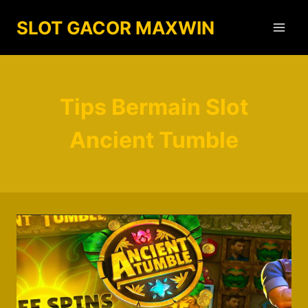
Skip
SLOT GACOR MAXWIN
to
content
Tips Bermain Slot
Ancient Tumble