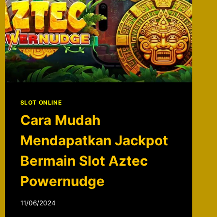
SLOT ONLINE
Cara Mudah
Mendapatkan Jackpot
Bermain Slot Aztec
Powernudge
11/06/2024