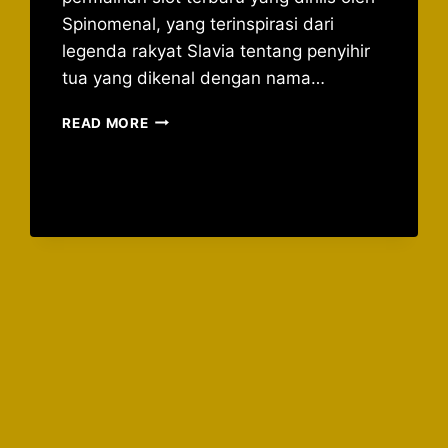
Spinomenal, yang terinspirasi dari
legenda rakyat Slavia tentang penyihir
tua yang dikenal dengan nama…
COBA
READ MORE
NASIB
DI
SLOT
BABA
YAGA:
SIAPA
TAHU
JADI
RAJA
JACKPOT!