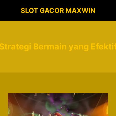
SLOT GACOR MAXWIN
Strategi Bermain yang Efekti