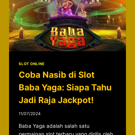
SLOT ONLINE
Coba Nasib di Slot
Baba Yaga: Siapa Tahu
Jadi Raja Jackpot!
11/07/2024
Baba Yaga adalah salah satu
permainan slot terbaru yang dirilis oleh