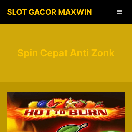
Skip
SLOT GACOR MAXWIN
to
content
Spin Cepat Anti Zonk