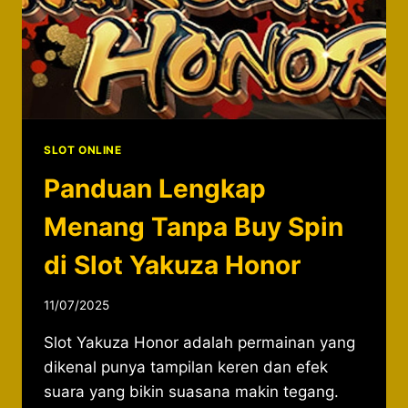
SLOT ONLINE
Panduan Lengkap
Menang Tanpa Buy Spin
di Slot Yakuza Honor
11/07/2025
Slot Yakuza Honor adalah permainan yang
dikenal punya tampilan keren dan efek
suara yang bikin suasana makin tegang.