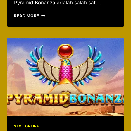
Pyramid Bonanza adalah salah satu…
TRIK
READ MORE
BERMAIN
MENANG
SLOT
PYRAMID
BONANZA
DI
SITUS
KITAB4D
SLOT ONLINE