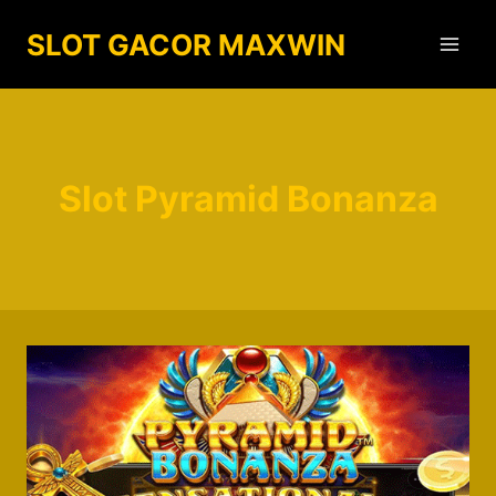
Skip
SLOT GACOR MAXWIN
to
content
Slot Pyramid Bonanza