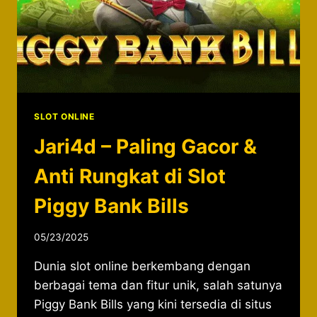
SLOT ONLINE
Jari4d – Paling Gacor &
Anti Rungkat di Slot
Piggy Bank Bills
05/23/2025
Dunia slot online berkembang dengan
berbagai tema dan fitur unik, salah satunya
Piggy Bank Bills yang kini tersedia di situs