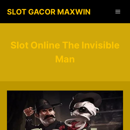
Skip
SLOT GACOR MAXWIN
to
content
Slot Online The Invisible
Man