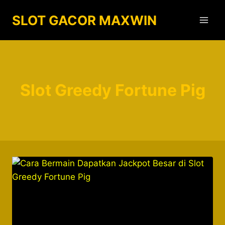
Skip
SLOT GACOR MAXWIN
to
content
Slot Greedy Fortune Pig