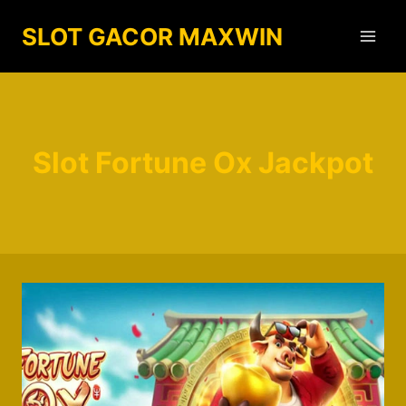
Skip
SLOT GACOR MAXWIN
to
content
Slot Fortune Ox Jackpot